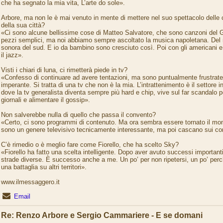
che ha segnato la mia vita, L’arte do sole».
Arbore, ma non le è mai venuto in mente di mettere nel suo spettacolo delle 
della sua città?
«Ci sono alcune bellissime cose di Matteo Salvatore, che sono canzoni del 
pezzi semplici, ma noi abbiamo sempre ascoltato la musica napoletana. Del r
sonora del sud. E io da bambino sono cresciuto così. Poi con gli americani e l
il jazz».
Visti i chiari di luna, ci rimetterà piede in tv?
«Confesso di continuare ad avere tentazioni, ma sono puntualmente frustrate 
imperante. Si tratta di una tv che non è la mia. L’intrattenimento è il settore 
dove la tv generalista diventa sempre più hard e chip, vive sul far scandalo p
giornali e alimentare il gossip».
Non salverebbe nulla di quello che passa il convento?
«Certo, ci sono programmi di contenuto. Ma ora sembra essere tornato il mom
sono un genere televisivo tecnicamente interessante, ma poi cascano sui co
C’è rimedio o è meglio fare come Fiorello, che ha scelto Sky?
«Fiorello ha fatto una scelta intelligente. Dopo aver avuto successi importan
strade diverse. È successo anche a me. Un po’ per non ripetersi, un po’ perc
una battaglia su altri territori».
www.ilmessaggero.it
Email
Re: Renzo Arbore e Sergio Cammariere - E se domani