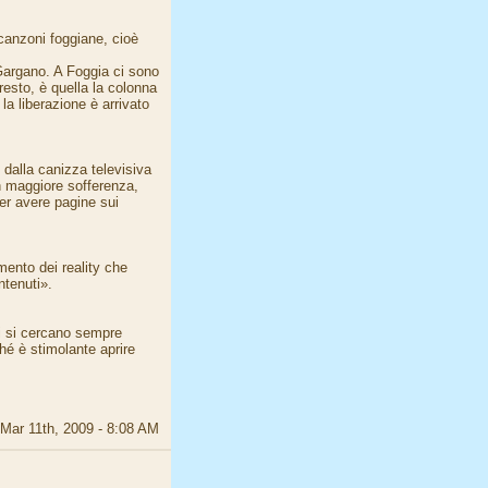
canzoni foggiane, cioè
Gargano. A Foggia ci sono
esto, è quella la colonna
a liberazione è arrivato
dalla canizza televisiva
in maggiore sofferenza,
er avere pagine sui
ento dei reality che
ntenuti».
ti si cercano sempre
hé è stimolante aprire
Mar 11th, 2009 - 8:08 AM