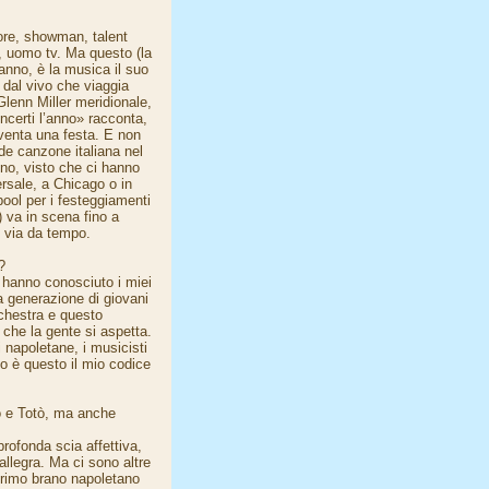
bore, showman, talent
to, uomo tv. Ma questo (la
 anno, è la musica il suo
 dal vivo che viaggia
Glenn Miller meridionale,
certi l’anno» racconta,
venta una festa. E non
nde canzone italiana nel
ono, visto che ci hanno
ersale, a Chicago o in
rpool per i festeggiamenti
 va in scena fino a
i via da tempo.
?
 hanno conosciuto i miei
 generazione di giovani
chestra e questo
o che la gente si aspetta.
 napoletane, i musicisti
to è questo il mio codice
o e Totò, ma anche
rofonda scia affettiva,
allegra. Ma ci sono altre
primo brano napoletano