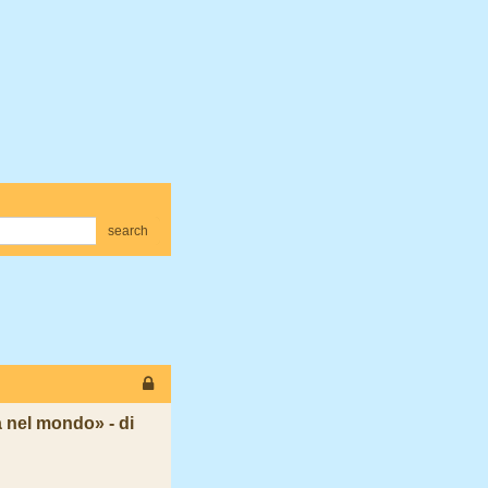
search
a nel mondo» - di