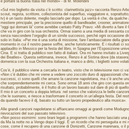
è portare la buona Italia nel mondo» - di M. Molendini
«Sul mio biglietto da visita c’è scritto: clarinettista jazz» racconta Renzo Ar
scout, regista, scrittore, collezionista del superfluo, viaggiatore e, soprattut
tv) è un tasto dolente, meglio lasciarlo per dopo. La verità è che, da qualche
mestiere principale, per la precisione quello di bandleader, crooner, animatore
“oggi qui domani là” come avrebbe cantato Patty Pravo: «Mi diverto a fare il 
che va in giro con la sua orchestra. Ormai siamo a una media di sessanta con
senza nascondere l’orgoglio di un simile successo, perché ogni occasione di
solo in Italia: «Per me è una sorta di missione, fare l’ambasciatore della gra
momento in cui il nostro paese soffre, anche turisticamente. E i risultati ci s
applaudito in Messico per la festa del libro, in Spagna per l’Esposizione univ
Cina. E si tratta di pubblico non fatto di italiani. Ora mi hanno invitato a Live
dei Beatles». Questa settimana, invece, Renzo è al Sistina dove (da stasera)
domenica con la sua Orchestra italiana e, manco a dirlo, i biglietti sono volat
Cos’è, il pubblico viene a cercarla in teatro, visto che in televisione non ci va
«Non c’è dubbio che mi viene a vedere uno zoccolo duro di appassionati che
successi, ci sono quelli che amano la canzone napoletana, ma c’è anche una
che sorprendentemente mi cerca. Sono ormai 18 anni che giro con questa or
risultato, probabilmente, è il frutto di un lavoro basato sul dare di più di quell
Il mio è un concerto a doppia lettura: nel senso che valorizza le belle canzoni
che le suonano, e riesce a trasformare il concerto in un’allegra festa. Del res
da quando facevo il dj, basato su tutto un lavoro propedeutico alla musica».
Alle grandi canzoni napoletane si affiancano omaggi ai grandi come Modugn
rievocazioni del suo passato televisivo.
«Non posso esimirmi: sono brani legati a programmi che hanno lasciato una p
da Ma la notte no a Vengo dopo il tiggì. È un ricordo che mi perseguita e mi r
cose, come il recupero di una canzone di Donizetti, Canzone marenara, o il 