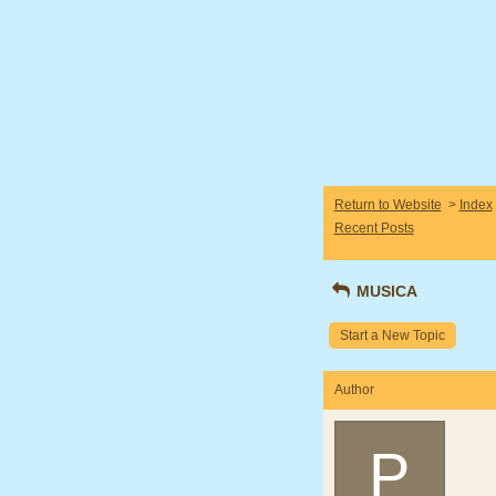
Return to Website
>
Index
Recent Posts
MUSICA
Start a New Topic
Author
P