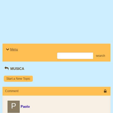
Menu
search
MUSICA
Start a New Topic
Comment
P
Paolo