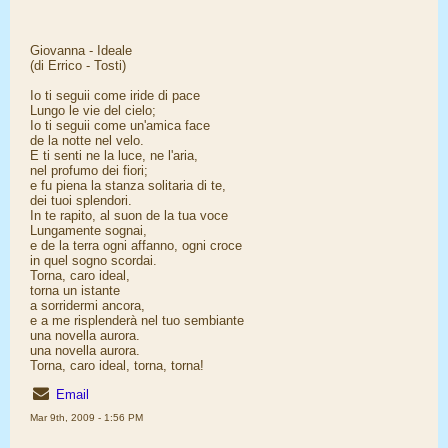
Giovanna - Ideale
(di Errico - Tosti)
Io ti seguii come iride di pace
Lungo le vie del cielo;
Io ti seguii come un'amica face
de la notte nel velo.
E ti senti ne la luce, ne l'aria,
nel profumo dei fiori;
e fu piena la stanza solitaria di te,
dei tuoi splendori.
In te rapito, al suon de la tua voce
Lungamente sognai,
e de la terra ogni affanno, ogni croce
in quel sogno scordai.
Torna, caro ideal,
torna un istante
a sorridermi ancora,
e a me risplenderà nel tuo sembiante
una novella aurora.
una novella aurora.
Torna, caro ideal, torna, torna!
Email
Mar 9th, 2009 - 1:56 PM