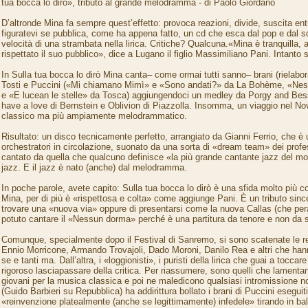
tua bocca lo dirò», tributo al grande melodramma - di Paolo Giordano
D’altronde Mina fa sempre quest’effetto: provoca reazioni, divide, suscita e
figuratevi se pubblica, come ha appena fatto, un cd che esca dal pop e dal so
velocità di una strambata nella lirica. Critiche? Qualcuna.«Mina è tranquilla,
rispettato il suo pubblico», dice a Lugano il figlio Massimiliano Pani. Intanto
In Sulla tua bocca lo dirò Mina canta– come ormai tutti sanno– brani (rielaborat
Tosti e Puccini («Mi chiamano Mimì» e «Sono andati?» da La Bohème, «Ne
e «E lucean le stelle» da Tosca) aggiungendoci un medley da Porgy and Bess
have a love di Bernstein e Oblivion di Piazzolla. Insomma, un viaggio nel N
classico ma più ampiamente melodrammatico.
Risultato: un disco tecnicamente perfetto, arrangiato da Gianni Ferrio, che è u
orchestratori in circolazione, suonato da una sorta di «dream team» dei profe
cantato da quella che qualcuno definisce «la più grande cantante jazz del m
jazz. E il jazz è nato (anche) dal melodramma.
In poche parole, avete capito: Sulla tua bocca lo dirò è una sfida molto più co
Mina, per di più è «rispettosa e colta» come aggiunge Pani. È un tributo sinc
trovare una «nuova via» oppure di presentarsi come la nuova Callas (che per
potuto cantare il «Nessun dorma» perché è una partitura da tenore e non da 
Comunque, specialmente dopo il Festival di Sanremo, si sono scatenate le re
Ennio Morricone, Armando Trovajoli, Dado Moroni, Danilo Rea e altri che han
se e tanti ma. Dall’altra, i «loggionisti», i puristi della lirica che guai a tocca
rigoroso lasciapassare della critica. Per riassumere, sono quelli che lamentan
giovani per la musica classica e poi ne maledicono qualsiasi intromissione 
(Guido Barbieri su Repubblica) ha addirittura bollato i brani di Puccini esegu
«reinvenzione platealmente (anche se legittimamente) infedele» tirando in ball