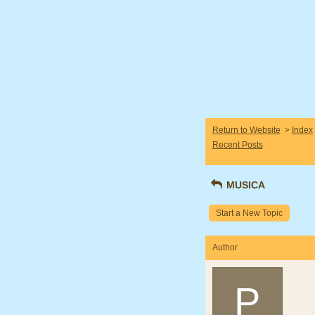
Return to Website
>
Index
Recent Posts
MUSICA
Start a New Topic
Author
P