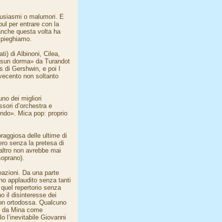
ntusiasmi o malumori. E
ul per entrare con la
 anche questa volta ha
 spieghiamo.
i) di Albinoni, Cilea,
ssun dorma» da Turandot
 di Gershwin, e poi I
ovecento non soltanto
no dei migliori
ssori d’orchestra e
ondo». Mica pop: proprio
raggiosa delle ultime di
ero senza la pretesa di
altro non avrebbe mai
soprano).
azioni. Da una parte
no applaudito senza tanti
re quel repertorio senza
o il disinteresse dei
non ortodossa. Qualcuno
iti da Mina come
o l’inevitabile Giovanni