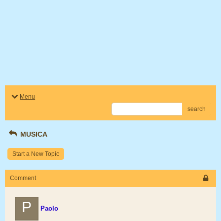
Menu
search
MUSICA
Start a New Topic
Comment
P
Paolo