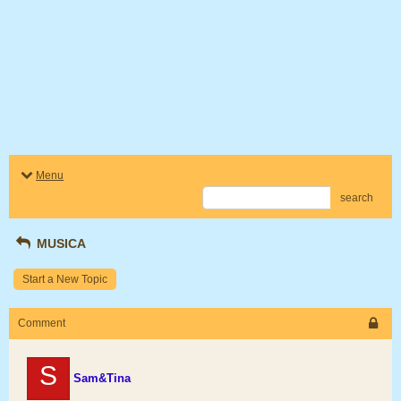
Menu
search
MUSICA
Start a New Topic
Comment
S
Sam&Tina