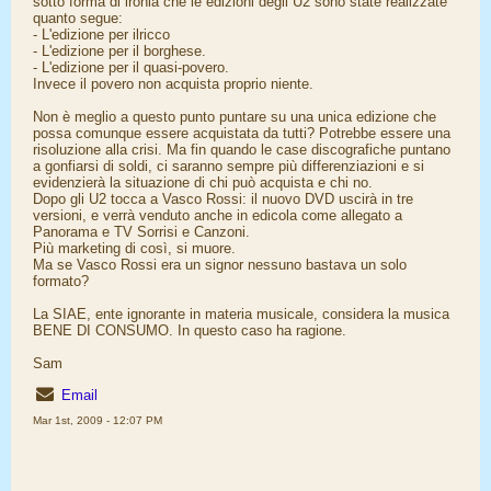
sotto forma di ironia che le edizioni degli U2 sono state realizzate
quanto segue:
- L'edizione per ilricco
- L'edizione per il borghese.
- L'edizione per il quasi-povero.
Invece il povero non acquista proprio niente.
Non è meglio a questo punto puntare su una unica edizione che
possa comunque essere acquistata da tutti? Potrebbe essere una
risoluzione alla crisi. Ma fin quando le case discografiche puntano
a gonfiarsi di soldi, ci saranno sempre più differenziazioni e si
evidenzierà la situazione di chi può acquista e chi no.
Dopo gli U2 tocca a Vasco Rossi: il nuovo DVD uscirà in tre
versioni, e verrà venduto anche in edicola come allegato a
Panorama e TV Sorrisi e Canzoni.
Più marketing di così, si muore.
Ma se Vasco Rossi era un signor nessuno bastava un solo
formato?
La SIAE, ente ignorante in materia musicale, considera la musica
BENE DI CONSUMO. In questo caso ha ragione.
Sam
Email
Mar 1st, 2009 - 12:07 PM