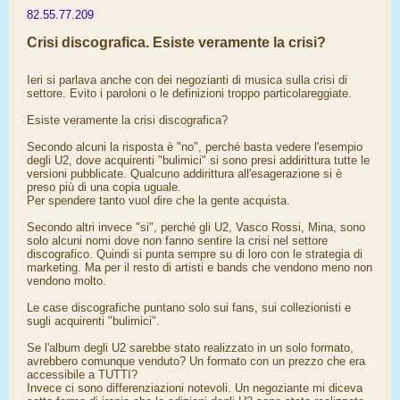
82.55.77.209
Crisi discografica. Esiste veramente la crisi?
Ieri si parlava anche con dei negozianti di musica sulla crisi di
settore. Evito i paroloni o le definizioni troppo particolareggiate.
Esiste veramente la crisi discografica?
Secondo alcuni la risposta è "no", perché basta vedere l'esempio
degli U2, dove acquirenti "bulimici" si sono presi addirittura tutte le
versioni pubblicate. Qualcuno addirittura all'esagerazione si è
preso più di una copia uguale.
Per spendere tanto vuol dire che la gente acquista.
Secondo altri invece "si", perché gli U2, Vasco Rossi, Mina, sono
solo alcuni nomi dove non fanno sentire la crisi nel settore
discografico. Quindi si punta sempre su di loro con le strategia di
marketing. Ma per il resto di artisti e bands che vendono meno non
vendono molto.
Le case discografiche puntano solo sui fans, sui collezionisti e
sugli acquirenti "bulimici".
Se l'album degli U2 sarebbe stato realizzato in un solo formato,
avrebbero comunque venduto? Un formato con un prezzo che era
accessibile a TUTTI?
Invece ci sono differenziazioni notevoli. Un negoziante mi diceva