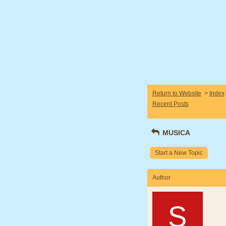
Return to Website
>
Index
Recent Posts
MUSICA
Start a New Topic
Author
S