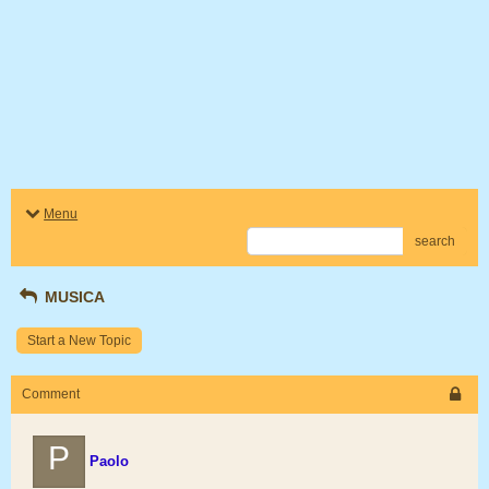
Menu
search
MUSICA
Start a New Topic
Comment
P
Paolo