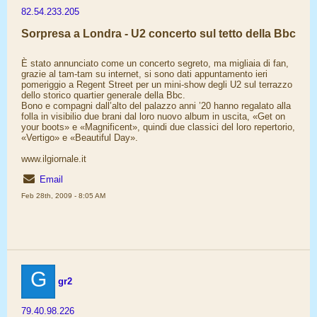
82.54.233.205
Sorpresa a Londra - U2 concerto sul tetto della Bbc
È stato annunciato come un concerto segreto, ma migliaia di fan,
grazie al tam-tam su internet, si sono dati appuntamento ieri
pomeriggio a Regent Street per un mini-show degli U2 sul terrazzo
dello storico quartier generale della Bbc.
Bono e compagni dall’alto del palazzo anni ’20 hanno regalato alla
folla in visibilio due brani dal loro nuovo album in uscita, «Get on
your boots» e «Magnificent», quindi due classici del loro repertorio,
«Vertigo» e «Beautiful Day».
www.ilgiornale.it
Email
Feb 28th, 2009 - 8:05 AM
G
gr2
79.40.98.226