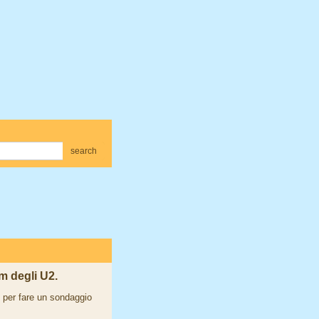
search
m degli U2.
i per fare un sondaggio