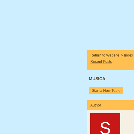
Return to Website
>
Index
Recent Posts
MUSICA
Start a New Topic
Author
S