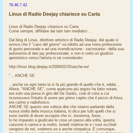
79.46.7.42
Linus di Radio Deejay chiarisce su Carta
Linus di Radio Deejay chiarisce su Carta
Come sempre, diffidare dai tam tam mediatici ...
Dal blog di Linus, direttore artistico di Radio Deejay, dal quale si
evince che il "caso del giorno" va ridotto ad una mera professione
di gusto personale e ad una rivendicazione - sacrosanta - della sua
autonomia di dee jay professionale, e non è certo un giudizio
aprioristico verso l'artista in sè considerato:
http://linus.blog.deejay.it/2009/02/25/anche-se/
"... ANCHE SE
...anche se ogni tanto la si fa più grande di quello che è, eddai...
Allora: "ANCHE SE", come qualcuno più arguto ha fatto notare,
era solo una presa in giro del De Santis, cioè di colui a cui
riconoscevo l'intuito di avere per primo capito che il pezzo di Arisa
era carino e radiofonico.
ANCHE SE questo non voleva dire che stiamo parlando della
nuova stella della musica italiana, lo dico per tutti quelli che si
sono sentiti di dover eccepire che sì, insomma, forse...
Io ho imparato a giudicare le cose un passo alla volta, questa
canzone è carina e la metto, lunedì mattina lei e i suoi occhiali
vengono da noi, vedremo se è anche simpatica. E comunque,