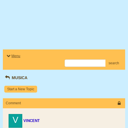
Menu
search
MUSICA
Start a New Topic
Comment
V
VINCENT