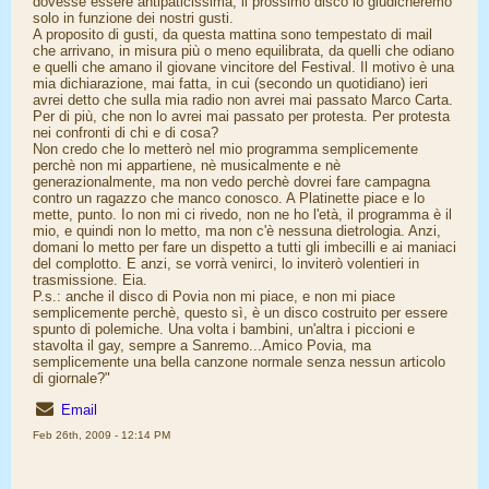
dovesse essere antipaticissima, il prossimo disco lo giudicheremo
solo in funzione dei nostri gusti.
A proposito di gusti, da questa mattina sono tempestato di mail
che arrivano, in misura più o meno equilibrata, da quelli che odiano
e quelli che amano il giovane vincitore del Festival. Il motivo è una
mia dichiarazione, mai fatta, in cui (secondo un quotidiano) ieri
avrei detto che sulla mia radio non avrei mai passato Marco Carta.
Per di più, che non lo avrei mai passato per protesta. Per protesta
nei confronti di chi e di cosa?
Non credo che lo metterò nel mio programma semplicemente
perchè non mi appartiene, nè musicalmente e nè
generazionalmente, ma non vedo perchè dovrei fare campagna
contro un ragazzo che manco conosco. A Platinette piace e lo
mette, punto. Io non mi ci rivedo, non ne ho l'età, il programma è il
mio, e quindi non lo metto, ma non c'è nessuna dietrologia. Anzi,
domani lo metto per fare un dispetto a tutti gli imbecilli e ai maniaci
del complotto. E anzi, se vorrà venirci, lo inviterò volentieri in
trasmissione. Eia.
P.s.: anche il disco di Povia non mi piace, e non mi piace
semplicemente perchè, questo sì, è un disco costruito per essere
spunto di polemiche. Una volta i bambini, un'altra i piccioni e
stavolta il gay, sempre a Sanremo...Amico Povia, ma
semplicemente una bella canzone normale senza nessun articolo
di giornale?"
Email
Feb 26th, 2009 - 12:14 PM