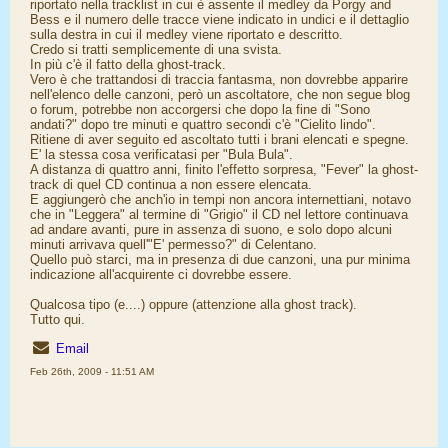
riportato nella tracklist in cui è assente il medley da Porgy and
Bess e il numero delle tracce viene indicato in undici e il dettaglio
sulla destra in cui il medley viene riportato e descritto.
Credo si tratti semplicemente di una svista.
In più c'è il fatto della ghost-track.
Vero è che trattandosi di traccia fantasma, non dovrebbe apparire
nell'elenco delle canzoni, però un ascoltatore, che non segue blog
o forum, potrebbe non accorgersi che dopo la fine di "Sono
andati?" dopo tre minuti e quattro secondi c'è "Cielito lindo".
Ritiene di aver seguito ed ascoltato tutti i brani elencati e spegne.
E' la stessa cosa verificatasi per "Bula Bula".
A distanza di quattro anni, finito l'effetto sorpresa, "Fever" la ghost-
track di quel CD continua a non essere elencata.
E aggiungerò che anch'io in tempi non ancora internettiani, notavo
che in "Leggera" al termine di "Grigio" il CD nel lettore continuava
ad andare avanti, pure in assenza di suono, e solo dopo alcuni
minuti arrivava quell'"E' permesso?" di Celentano.
Quello può starci, ma in presenza di due canzoni, una pur minima
indicazione all'acquirente ci dovrebbe essere.
Qualcosa tipo (e....) oppure (attenzione alla ghost track).
Tutto qui.
Email
Feb 26th, 2009 - 11:51 AM