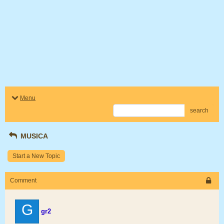
Menu
search
MUSICA
Start a New Topic
Comment
G
gr2