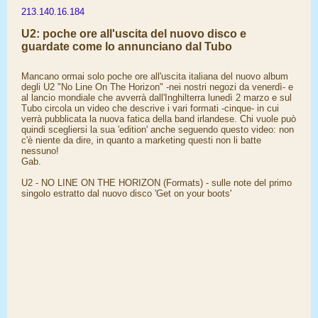
213.140.16.184
U2: poche ore all'uscita del nuovo disco e
guardate come lo annunciano dal Tubo
Mancano ormai solo poche ore all'uscita italiana del nuovo album
degli U2 "No Line On The Horizon" -nei nostri negozi da venerdì- e
al lancio mondiale che avverrà dall'Inghilterra lunedì 2 marzo e sul
Tubo circola un video che descrive i vari formati -cinque- in cui
verrà pubblicata la nuova fatica della band irlandese. Chi vuole può
quindi scegliersi la sua 'edition' anche seguendo questo video: non
c'è niente da dire, in quanto a marketing questi non li batte
nessuno!
Gab.
U2 - NO LINE ON THE HORIZON (Formats) - sulle note del primo
singolo estratto dal nuovo disco 'Get on your boots'