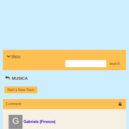
Menu
search
MUSICA
Start a New Topic
Comment
G
Gabriele (Firenze)