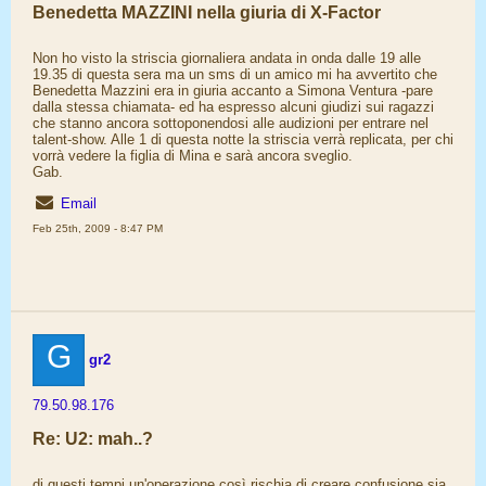
Benedetta MAZZINI nella giuria di X-Factor
Non ho visto la striscia giornaliera andata in onda dalle 19 alle
19.35 di questa sera ma un sms di un amico mi ha avvertito che
Benedetta Mazzini era in giuria accanto a Simona Ventura -pare
dalla stessa chiamata- ed ha espresso alcuni giudizi sui ragazzi
che stanno ancora sottoponendosi alle audizioni per entrare nel
talent-show. Alle 1 di questa notte la striscia verrà replicata, per chi
vorrà vedere la figlia di Mina e sarà ancora sveglio.
Gab.
Email
Feb 25th, 2009 - 8:47 PM
G
gr2
79.50.98.176
Re: U2: mah..?
di questi tempi un'operazione così rischia di creare confusione sia