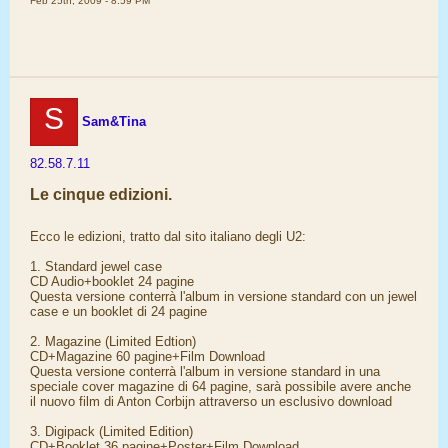
Feb 25th, 2009 - 8:59 PM
S
Sam&Tina
82.58.7.11
Le cinque edizioni.
Ecco le edizioni, tratto dal sito italiano degli U2:
1. Standard jewel case
CD Audio+booklet 24 pagine
Questa versione conterrà l'album in versione standard con un jewel
case e un booklet di 24 pagine
2. Magazine (Limited Edtion)
CD+Magazine 60 pagine+Film Download
Questa versione conterrà l'album in versione standard in una
speciale cover magazine di 64 pagine, sarà possibile avere anche
il nuovo film di Anton Corbijn attraverso un esclusivo download
3. Digipack (Limited Edition)
CD+Booklet 36 pagine+Poster+Film Download