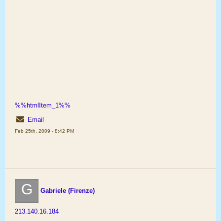
%%htmlItem_1%%
Email
Feb 25th, 2009 - 8:42 PM
G
Gabriele (Firenze)
213.140.16.184