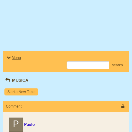
Menu
search
MUSICA
Start a New Topic
Comment
P
Paolo