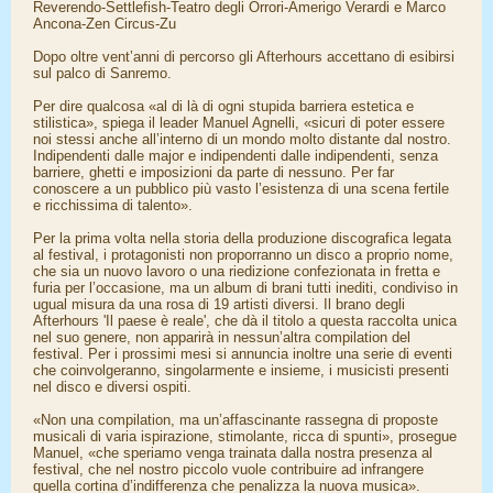
Reverendo-Settlefish-Teatro degli Orrori-Amerigo Verardi e Marco
Ancona-Zen Circus-Zu
Dopo oltre vent’anni di percorso gli Afterhours accettano di esibirsi
sul palco di Sanremo.
Per dire qualcosa «al di là di ogni stupida barriera estetica e
stilistica», spiega il leader Manuel Agnelli, «sicuri di poter essere
noi stessi anche all’interno di un mondo molto distante dal nostro.
Indipendenti dalle major e indipendenti dalle indipendenti, senza
barriere, ghetti e imposizioni da parte di nessuno. Per far
conoscere a un pubblico più vasto l’esistenza di una scena fertile
e ricchissima di talento».
Per la prima volta nella storia della produzione discografica legata
al festival, i protagonisti non proporranno un disco a proprio nome,
che sia un nuovo lavoro o una riedizione confezionata in fretta e
furia per l’occasione, ma un album di brani tutti inediti, condiviso in
ugual misura da una rosa di 19 artisti diversi. Il brano degli
Afterhours 'Il paese è reale', che dà il titolo a questa raccolta unica
nel suo genere, non apparirà in nessun’altra compilation del
festival. Per i prossimi mesi si annuncia inoltre una serie di eventi
che coinvolgeranno, singolarmente e insieme, i musicisti presenti
nel disco e diversi ospiti.
«Non una compilation, ma un’affascinante rassegna di proposte
musicali di varia ispirazione, stimolante, ricca di spunti», prosegue
Manuel, «che speriamo venga trainata dalla nostra presenza al
festival, che nel nostro piccolo vuole contribuire ad infrangere
quella cortina d’indifferenza che penalizza la nuova musica».