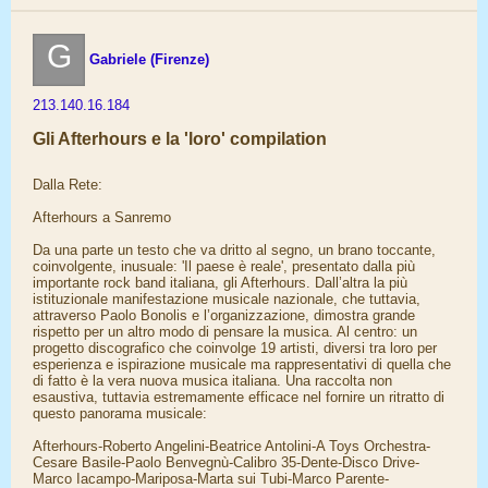
G
Gabriele (Firenze)
213.140.16.184
Gli Afterhours e la 'loro' compilation
Dalla Rete:
Afterhours a Sanremo
Da una parte un testo che va dritto al segno, un brano toccante,
coinvolgente, inusuale: 'Il paese è reale', presentato dalla più
importante rock band italiana, gli Afterhours. Dall’altra la più
istituzionale manifestazione musicale nazionale, che tuttavia,
attraverso Paolo Bonolis e l’organizzazione, dimostra grande
rispetto per un altro modo di pensare la musica. Al centro: un
progetto discografico che coinvolge 19 artisti, diversi tra loro per
esperienza e ispirazione musicale ma rappresentativi di quella che
di fatto è la vera nuova musica italiana. Una raccolta non
esaustiva, tuttavia estremamente efficace nel fornire un ritratto di
questo panorama musicale:
Afterhours-Roberto Angelini-Beatrice Antolini-A Toys Orchestra-
Cesare Basile-Paolo Benvegnù-Calibro 35-Dente-Disco Drive-
Marco Iacampo-Mariposa-Marta sui Tubi-Marco Parente-