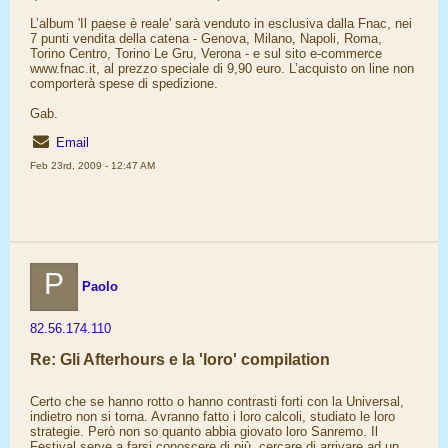
L’album 'Il paese è reale' sarà venduto in esclusiva dalla Fnac, nei
7 punti vendita della catena - Genova, Milano, Napoli, Roma,
Torino Centro, Torino Le Gru, Verona - e sul sito e-commerce
www.fnac.it, al prezzo speciale di 9,90 euro. L’acquisto on line non
comporterà spese di spedizione.
Gab.
Email
Feb 23rd, 2009 - 12:47 AM
P
Paolo
82.56.174.110
Re: Gli Afterhours e la 'loro' compilation
Certo che se hanno rotto o hanno contrasti forti con la Universal,
indietro non si torna. Avranno fatto i loro calcoli, studiato le loro
strategie. Però non so quanto abbia giovato loro Sanremo. Il
Festival serve a farsi conoscere di più, cercare di arrivare ad un