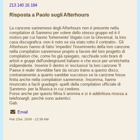
213.140.16.184
Risposta a Paolo sugli Afterhours
La canzone sanremese degli Afterhours non è presente nella
compilation di Sanremo per volere dello stesso gruppo ed è il
motivo per cui hanno 'fortemente' litigato con la Universal, la loro
casa discografica -non è noto se sia stato rotto il contratto-. Gli
Afterhours hanno di fatto 'impedito' l'inserimento della loro canzone
nella compilation sanremese proprio a favore del loro progetto di
compilation che, come ho già spiegato, racchiude solo brani di
artisti e gruppi dell'underground italiano e che esce per un'etichetta
indipendente. Inserire lì dentro in 'esclusiva' la loro canzone 'Il
Paese è reale' dovrebbe fare da sicuro traino a questo disco,
contrariamente a quanto sarebbe successo se la canzone fosse
finita anche nella compilation sanremese. Insomma, hanno
rinunciato a facili guadagni -quelli della compilation ufficiale di
Sanremo- per la Musica in cui credono.
Forse anche per questo Mina li ammira e si è addirittura mossa a
telefonargli: perché sono autentici.
Gab.
Email
Feb 23rd, 2009 - 12:38 AM