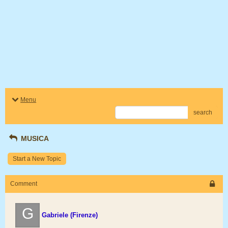
Menu
search
MUSICA
Start a New Topic
Comment
G
Gabriele (Firenze)