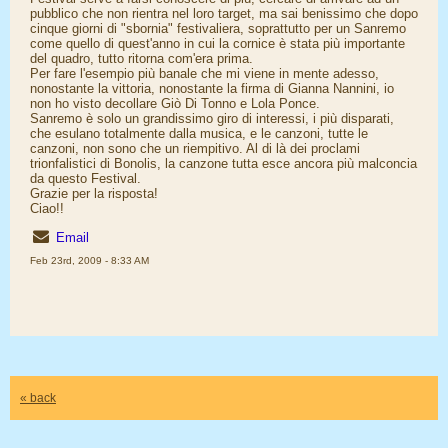
pubblico che non rientra nel loro target, ma sai benissimo che dopo
cinque giorni di "sbornia" festivaliera, soprattutto per un Sanremo
come quello di quest'anno in cui la cornice è stata più importante
del quadro, tutto ritorna com'era prima.
Per fare l'esempio più banale che mi viene in mente adesso,
nonostante la vittoria, nonostante la firma di Gianna Nannini, io
non ho visto decollare Giò Di Tonno e Lola Ponce.
Sanremo è solo un grandissimo giro di interessi, i più disparati,
che esulano totalmente dalla musica, e le canzoni, tutte le
canzoni, non sono che un riempitivo. Al di là dei proclami
trionfalistici di Bonolis, la canzone tutta esce ancora più malconcia
da questo Festival.
Grazie per la risposta!
Ciao!!
Email
Feb 23rd, 2009 - 8:33 AM
« back