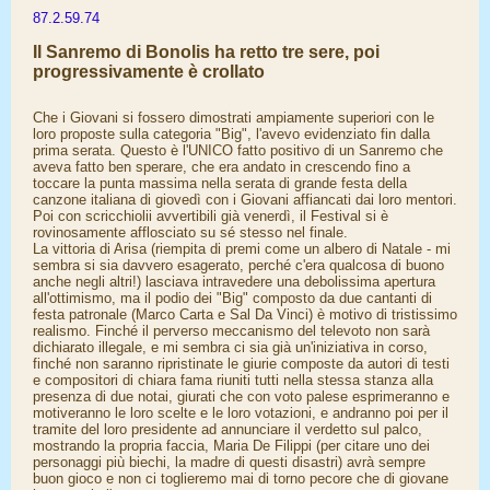
87.2.59.74
Il Sanremo di Bonolis ha retto tre sere, poi
progressivamente è crollato
Che i Giovani si fossero dimostrati ampiamente superiori con le
loro proposte sulla categoria "Big", l'avevo evidenziato fin dalla
prima serata. Questo è l'UNICO fatto positivo di un Sanremo che
aveva fatto ben sperare, che era andato in crescendo fino a
toccare la punta massima nella serata di grande festa della
canzone italiana di giovedì con i Giovani affiancati dai loro mentori.
Poi con scricchiolii avvertibili già venerdì, il Festival si è
rovinosamente afflosciato su sé stesso nel finale.
La vittoria di Arisa (riempita di premi come un albero di Natale - mi
sembra si sia davvero esagerato, perché c'era qualcosa di buono
anche negli altri!) lasciava intravedere una debolissima apertura
all'ottimismo, ma il podio dei "Big" composto da due cantanti di
festa patronale (Marco Carta e Sal Da Vinci) è motivo di tristissimo
realismo. Finché il perverso meccanismo del televoto non sarà
dichiarato illegale, e mi sembra ci sia già un'iniziativa in corso,
finché non saranno ripristinate le giurie composte da autori di testi
e compositori di chiara fama riuniti tutti nella stessa stanza alla
presenza di due notai, giurati che con voto palese esprimeranno e
motiveranno le loro scelte e le loro votazioni, e andranno poi per il
tramite del loro presidente ad annunciare il verdetto sul palco,
mostrando la propria faccia, Maria De Filippi (per citare uno dei
personaggi più biechi, la madre di questi disastri) avrà sempre
buon gioco e non ci toglieremo mai di torno pecore che di giovane