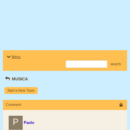
Menu
search
MUSICA
Start a New Topic
Comment
P
Paolo