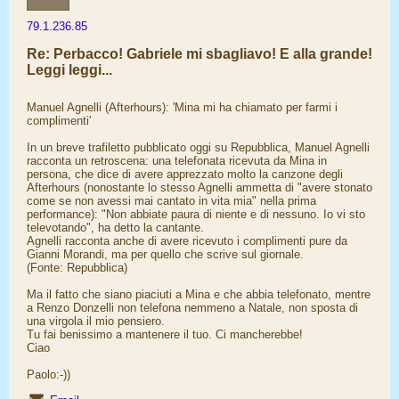
79.1.236.85
Re: Perbacco! Gabriele mi sbagliavo! E alla grande!
Leggi leggi...
Manuel Agnelli (Afterhours): 'Mina mi ha chiamato per farmi i
complimenti'
In un breve trafiletto pubblicato oggi su Repubblica, Manuel Agnelli
racconta un retroscena: una telefonata ricevuta da Mina in
persona, che dice di avere apprezzato molto la canzone degli
Afterhours (nonostante lo stesso Agnelli ammetta di "avere stonato
come se non avessi mai cantato in vita mia" nella prima
performance): "Non abbiate paura di niente e di nessuno. Io vi sto
televotando", ha detto la cantante.
Agnelli racconta anche di avere ricevuto i complimenti pure da
Gianni Morandi, ma per quello che scrive sul giornale.
(Fonte: Repubblica)
Ma il fatto che siano piaciuti a Mina e che abbia telefonato, mentre
a Renzo Donzelli non telefona nemmeno a Natale, non sposta di
una virgola il mio pensiero.
Tu fai benissimo a mantenere il tuo. Ci mancherebbe!
Ciao
Paolo:-))