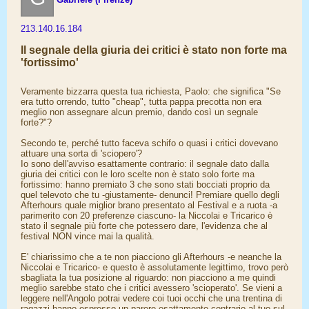
213.140.16.184
Il segnale della giuria dei critici è stato non forte ma
'fortissimo'
Veramente bizzarra questa tua richiesta, Paolo: che significa "Se
era tutto orrendo, tutto "cheap", tutta pappa precotta non era
meglio non assegnare alcun premio, dando così un segnale
forte?"?
Secondo te, perché tutto faceva schifo o quasi i critici dovevano
attuare una sorta di 'sciopero'?
Io sono dell'avviso esattamente contrario: il segnale dato dalla
giuria dei critici con le loro scelte non è stato solo forte ma
fortissimo: hanno premiato 3 che sono stati bocciati proprio da
quel televoto che tu -giustamente- denunci! Premiare quello degli
Afterhours quale miglior brano presentato al Festival e a ruota -a
parimerito con 20 preferenze ciascuno- la Niccolai e Tricarico è
stato il segnale più forte che potessero dare, l'evidenza che al
festival NON vince mai la qualità.
E' chiarissimo che a te non piacciono gli Afterhours -e neanche la
Niccolai e Tricarico- e questo è assolutamente legittimo, trovo però
sbagliata la tua posizione al riguardo: non piacciono a me quindi
meglio sarebbe stato che i critici avessero 'scioperato'. Se vieni a
leggere nell'Angolo potrai vedere coi tuoi occhi che una trentina di
ragazzi hanno espresso un parere esattamente contrario al tuo sul