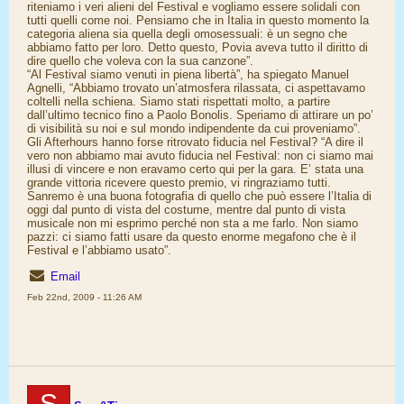
riteniamo i veri alieni del Festival e vogliamo essere solidali con
tutti quelli come noi. Pensiamo che in Italia in questo momento la
categoria aliena sia quella degli omosessuali: è un segno che
abbiamo fatto per loro. Detto questo, Povia aveva tutto il diritto di
dire quello che voleva con la sua canzone”.
“Al Festival siamo venuti in piena libertà”, ha spiegato Manuel
Agnelli, “Abbiamo trovato un’atmosfera rilassata, ci aspettavamo
coltelli nella schiena. Siamo stati rispettati molto, a partire
dall’ultimo tecnico fino a Paolo Bonolis. Speriamo di attirare un po’
di visibilità su noi e sul mondo indipendente da cui proveniamo”.
Gli Afterhours hanno forse ritrovato fiducia nel Festival? “A dire il
vero non abbiamo mai avuto fiducia nel Festival: non ci siamo mai
illusi di vincere e non eravamo certo qui per la gara. E’ stata una
grande vittoria ricevere questo premio, vi ringraziamo tutti.
Sanremo è una buona fotografia di quello che può essere l’Italia di
oggi dal punto di vista del costume, mentre dal punto di vista
musicale non mi esprimo perché non sta a me farlo. Non siamo
pazzi: ci siamo fatti usare da questo enorme megafono che è il
Festival e l’abbiamo usato”.
Email
Feb 22nd, 2009 - 11:26 AM
S