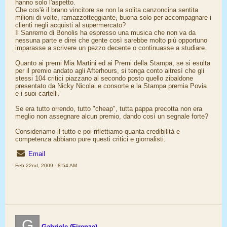
hanno solo l'aspetto.
Che cos'è il brano vincitore se non la solita canzoncina sentita
milioni di volte, ramazzotteggiante, buona solo per accompagnare i
clienti negli acquisti al supermercato?
Il Sanremo di Bonolis ha espresso una musica che non va da
nessuna parte e direi che gente così sarebbe molto più opportuno
imparasse a scrivere un pezzo decente o continuasse a studiare.
Quanto ai premi Mia Martini ed ai Premi della Stampa, se si esulta
per il premio andato agli Afterhours, si tenga conto altresì che gli
stessi 104 critici piazzano al secondo posto quello zibaldone
presentato da Nicky Nicolai e consorte e la Stampa premia Povia
e i suoi cartelli.
Se era tutto orrendo, tutto "cheap", tutta pappa precotta non era
meglio non assegnare alcun premio, dando così un segnale forte?
Consideriamo il tutto e poi riflettiamo quanta credibilità e
competenza abbiano pure questi critici e giornalisti.
Email
Feb 22nd, 2009 - 8:54 AM
G
Gabriele (Firenze)