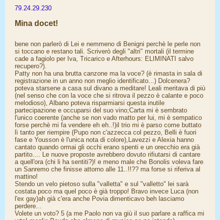
79.24.29.230
Mina docet!
bene non parlerò di Lei e nemmeno di Benigni perchè le perle non
si toccano e restano tali. Scriverò degli "altri" mortali (il termine
cade a fagiolo per Iva, Tricarico e Afterhours: ELIMINATI salvo
recupero?).
Patty non ha una brutta canzone ma la voce? (è rimasta in sala di
registrazione in un anno non meglio identificato...) Dolcenera?
poteva starsene a casa sul divano a meditare! Leali meritava di più
(nel senso che con la voce che si ritrova il pezzo è calante e poco
melodioso), Albano poteva risparmiarsi questa inutile
partecipazione e occuparsi del suo vino;Carta mi è sembrato
l'unico coerente (anche se non vado matto per lui, mi è sempatico
forse perchè mi fa vendere eh eh..!)il trio mi è parso come buttato
lì tanto per riempire (Pupo non c'azzecca col pezzo, Belli è fuori
fase e Yousson è l'unica nota di colore),Lavezzi e Alexia hanno
cantato quando ormai gli occhi erano spenti e un orecchio era già
partito.... Le nuove proposte avrebbero dovuto rifiutarsi di cantare
a quell'ora (chi li ha sentiti?)! e meno male che Bonolis voleva fare
un Sanremo che finisse attorno alle 11..!!?? ma forse si riferiva al
mattino!
Stendo un velo pietoso sulla "valletta" e sul "valletto" lei sarà
costata poco ma quel poco è già troppo! Bravo invece Luca (non
l'ex gay)ah già c'era anche Povia dimenticavo beh lasciamo
perdere...
Volete un voto? 5 (a me Paolo non va giù il suo parlare a raffica mi