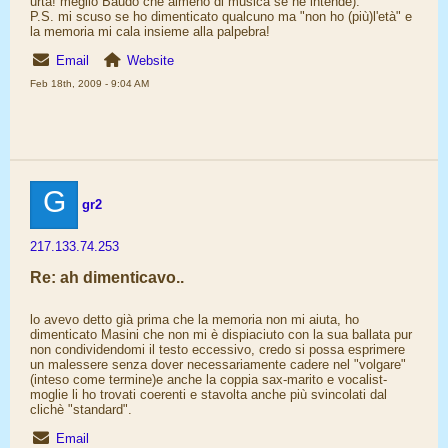
urta! meglio Baudo che almeno di musica se ne intende).
P.S. mi scuso se ho dimenticato qualcuno ma "non ho (più)l'età" e
la memoria mi cala insieme alla palpebra!
Email
Website
Feb 18th, 2009 - 9:04 AM
G
gr2
217.133.74.253
Re: ah dimenticavo..
lo avevo detto già prima che la memoria non mi aiuta, ho
dimenticato Masini che non mi è dispiaciuto con la sua ballata pur
non condividendomi il testo eccessivo, credo si possa esprimere
un malessere senza dover necessariamente cadere nel "volgare"
(inteso come termine)e anche la coppia sax-marito e vocalist-
moglie li ho trovati coerenti e stavolta anche più svincolati dal
clichè "standard".
Email