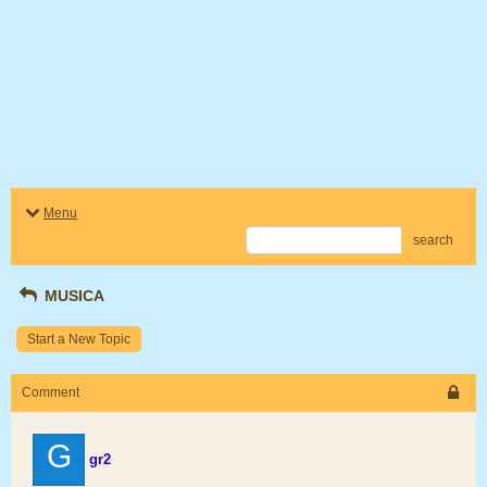
Menu
search
MUSICA
Start a New Topic
Comment
G
gr2