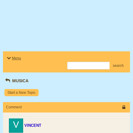
Menu
search
MUSICA
Start a New Topic
Comment
V
VINCENT