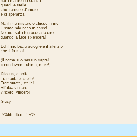
nella tua fredda stanza,
guardi le stelle
che fremono d'amore
e di speranza.
Ma il mio mistero e chiuso in me,
il nome mio nessun sapra!
No, no, sulla tua bocca lo diro
quando la luce splendera!
Ed il mio bacio sciogliera il silenzio
che ti fa mia!
(Il nome suo nessun sapra!...
e noi dovrem, ahime, morir!)
Dilegua, o notte!
Tramontate, stelle!
Tramontate, stelle!
All'alba vincero!
vincero, vincero!
Giusy
%%htmlItem_1%%