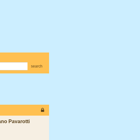
search
no Pavarotti