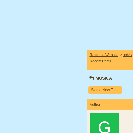
Return to Website
>
Index
Recent Posts
MUSICA
Start a New Topic
Author
G