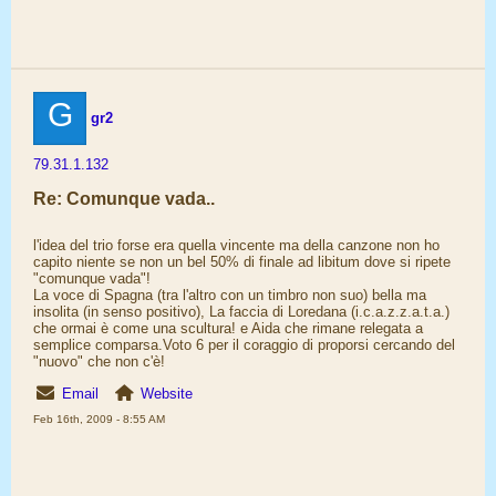
G
gr2
79.31.1.132
Re: Comunque vada..
l'idea del trio forse era quella vincente ma della canzone non ho
capito niente se non un bel 50% di finale ad libitum dove si ripete
"comunque vada"!
La voce di Spagna (tra l'altro con un timbro non suo) bella ma
insolita (in senso positivo), La faccia di Loredana (i.c.a.z.z.a.t.a.)
che ormai è come una scultura! e Aida che rimane relegata a
semplice comparsa.Voto 6 per il coraggio di proporsi cercando del
"nuovo" che non c'è!
Email
Website
Feb 16th, 2009 - 8:55 AM