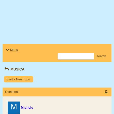
Menu
search
MUSICA
Start a New Topic
Comment
M
Michele