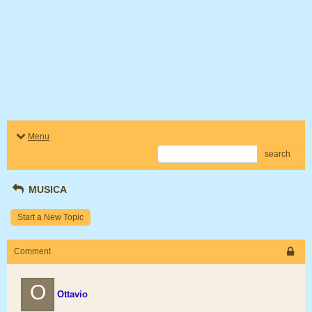
Menu
search
MUSICA
Start a New Topic
Comment
O
Ottavio