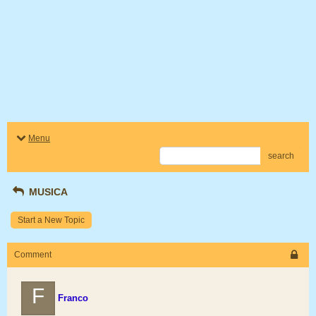
Menu
search
MUSICA
Start a New Topic
Comment
F
Franco