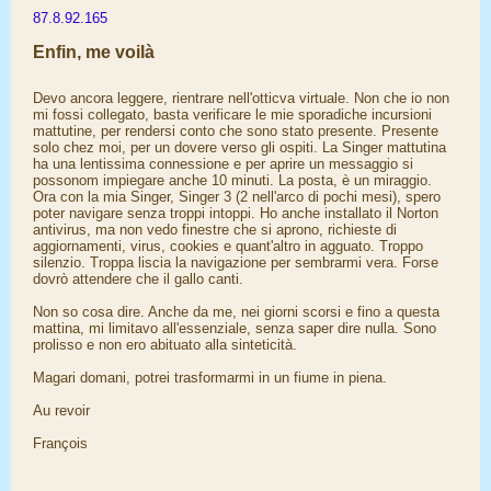
87.8.92.165
Enfin, me voilà
Devo ancora leggere, rientrare nell'otticva virtuale. Non che io non
mi fossi collegato, basta verificare le mie sporadiche incursioni
mattutine, per rendersi conto che sono stato presente. Presente
solo chez moi, per un dovere verso gli ospiti. La Singer mattutina
ha una lentissima connessione e per aprire un messaggio si
possonom impiegare anche 10 minuti. La posta, è un miraggio.
Ora con la mia Singer, Singer 3 (2 nell'arco di pochi mesi), spero
poter navigare senza troppi intoppi. Ho anche installato il Norton
antivirus, ma non vedo finestre che si aprono, richieste di
aggiornamenti, virus, cookies e quant'altro in agguato. Troppo
silenzio. Troppa liscia la navigazione per sembrarmi vera. Forse
dovrò attendere che il gallo canti.
Non so cosa dire. Anche da me, nei giorni scorsi e fino a questa
mattina, mi limitavo all'essenziale, senza saper dire nulla. Sono
prolisso e non ero abituato alla sinteticità.
Magari domani, potrei trasformarmi in un fiume in piena.
Au revoir
François