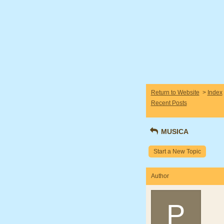
Return to Website
>
Index
Recent Posts
MUSICA
Start a New Topic
Author
P