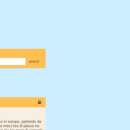
search
so in europa, partendo da
na mezz'ora di pausa tra