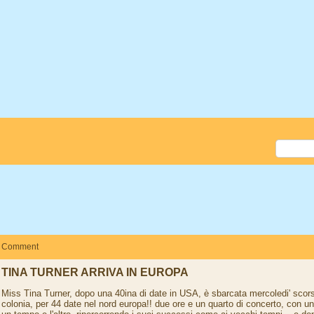
Comment
TINA TURNER ARRIVA IN EUROPA
Miss Tina Turner, dopo una 40ina di date in USA, è sbarcata mercoledi' scor
colonia, per 44 date nel nord europa!! due ore e un quarto di concerto, con u