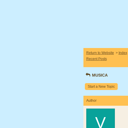
Return to Website
>
Index
Recent Posts
MUSICA
Start a New Topic
Author
V