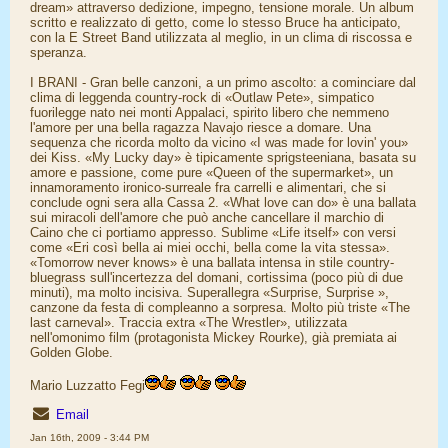
dream» attraverso dedizione, impegno, tensione morale. Un album
scritto e realizzato di getto, come lo stesso Bruce ha anticipato,
con la E Street Band utilizzata al meglio, in un clima di riscossa e
speranza.
I BRANI - Gran belle canzoni, a un primo ascolto: a cominciare dal
clima di leggenda country-rock di «Outlaw Pete», simpatico
fuorilegge nato nei monti Appalaci, spirito libero che nemmeno
l'amore per una bella ragazza Navajo riesce a domare. Una
sequenza che ricorda molto da vicino «I was made for lovin' you»
dei Kiss. «My Lucky day» è tipicamente sprigsteeniana, basata su
amore e passione, come pure «Queen of the supermarket», un
innamoramento ironico-surreale fra carrelli e alimentari, che si
conclude ogni sera alla Cassa 2. «What love can do» è una ballata
sui miracoli dell'amore che può anche cancellare il marchio di
Caino che ci portiamo appresso. Sublime «Life itself» con versi
come «Eri così bella ai miei occhi, bella come la vita stessa».
«Tomorrow never knows» è una ballata intensa in stile country-
bluegrass sull'incertezza del domani, cortissima (poco più di due
minuti), ma molto incisiva. Superallegra «Surprise, Surprise »,
canzone da festa di compleanno a sorpresa. Molto più triste «The
last carneval». Traccia extra «The Wrestler», utilizzata
nell'omonimo film (protagonista Mickey Rourke), già premiata ai
Golden Globe.
Mario Luzzatto Fegi
Email
Jan 16th, 2009 - 3:44 PM