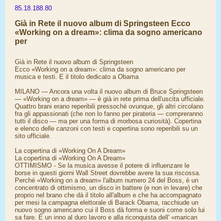
85.18.188.80
Già in Rete il nuovo album di Springsteen Ecco
«Working on a dream»: clima da sogno americano
per
Già in Rete il nuovo album di Springsteen
Ecco «Working on a dream»: clima da sogno americano per
musica e testi. E il titolo dedicato a Obama
MILANO — Ancora una volta il nuovo album di Bruce Springsteen
— «Working on a dream» — è già in rete prima dell'uscita ufficiale.
Quattro brani erano reperibili pressoché ovunque, gli altri circolano
fra gli appassionati (che non lo fanno per pirateria — compreranno
tutti il disco — ma per una forma di morbosa curiosità). Copertina
e elenco delle canzoni con testi e copertina sono reperibili su un
sito ufficiale.
La copertina di «Working On A Dream»
La copertina di «Working On A Dream»
OTTIMISMO - Se la musica avesse il potere di influenzare le
borse in questi giorni Wall Street dovrebbe avere la sua riscossa.
Perché «Working on a dream» l'album numero 24 del Boss, è un
concentrato di ottimismo, un disco in battere (e non in levare) che
proprio nel brano che dà il titolo all'album e che ha accompagnato
per mesi la campagna elettorale di Barack Obama, racchiude un
nuovo sogno americano cui il Boss dà forma e suoni come solo lui
sa fare. È un inno al duro lavoro e alla riconquista dell' «marican