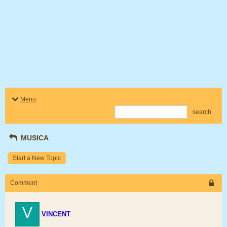
Menu
search
MUSICA
Start a New Topic
Comment
V
VINCENT