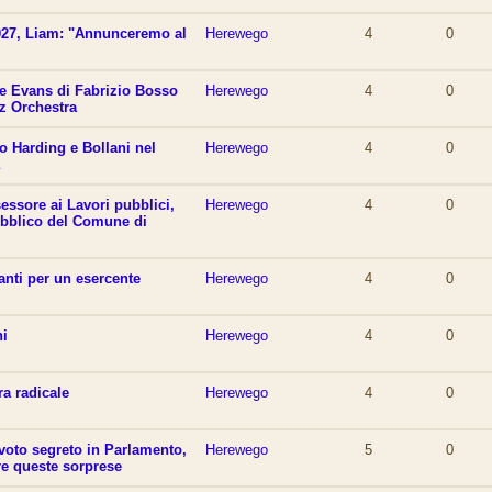
2027, Liam: "Annunceremo al
Herewego
4
0
e Evans di Fabrizio Bosso
Herewego
4
0
z Orchestra
o Harding e Bollani nel
Herewego
4
0
essore ai Lavori pubblici,
Herewego
4
0
ubblico del Comune di
anti per un esercente
Herewego
4
0
ni
Herewego
4
0
tra radicale
Herewego
4
0
 voto segreto in Parlamento,
Herewego
5
0
re queste sorprese