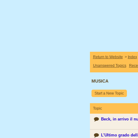
Return to Website
>
Index
Unanswered Topics
Rece
MUSICA
Start a New Topic
Topic
Beck, in arrivo il 
L’Ultimo grado dell