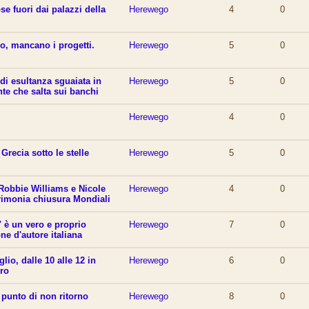
e fuori dai palazzi della
Herewego
4
0
o, mancano i progetti.
Herewego
5
0
di esultanza sguaiata in
Herewego
5
0
te che salta sui banchi
Herewego
4
0
Grecia sotto le stelle
Herewego
5
0
Robbie Williams e Nicole
Herewego
4
0
rimonia chiusura Mondiali
 è un vero e proprio
Herewego
7
0
ne d'autore italiana
lio, dalle 10 alle 12 in
Herewego
6
0
ro
 punto di non ritorno
Herewego
8
0