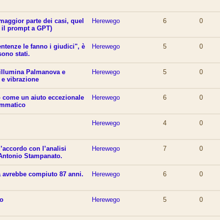
maggior parte dei casi, quel
Herewego
6
0
 il prompt a GPT)
ntenze le fanno i giudici", è
Herewego
5
0
sono stati.
 illumina Palmanova e
Herewego
5
0
 e vibrazione
o come un aiuto eccezionale
Herewego
6
0
ammatico
Herewego
4
0
accordo con l’analisi
Herewego
7
0
 Antonio Stampanato.
a avrebbe compiuto 87 anni.
Herewego
6
0
ro
Herewego
5
0