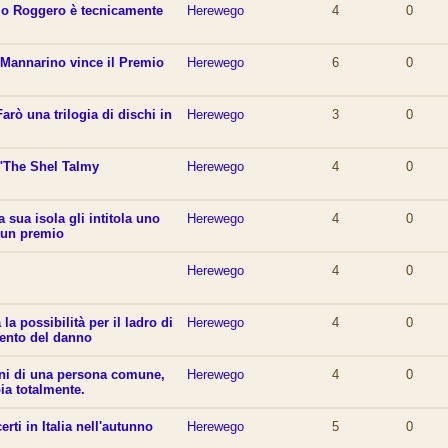
io Roggero è tecnicamente
Herewego
4
0
Mannarino vince il Premio
Herewego
6
0
rò una trilogia di dischi in
Herewego
3
0
"The Shel Talmy
Herewego
4
0
 sua isola gli intitola uno
Herewego
4
0
 un premio
Herewego
4
0
la possibilità per il ladro di
Herewego
4
0
mento del danno
ni di una persona comune,
Herewego
4
0
ia totalmente.
rti in Italia nell'autunno
Herewego
5
0