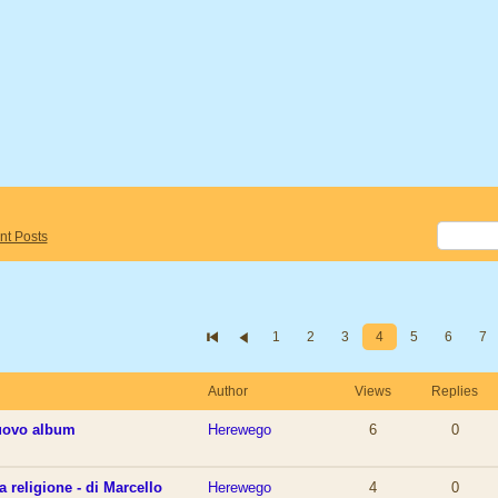
nt Posts
1
2
3
4
5
6
7
Author
Views
Replies
nuovo album
Herewego
6
0
a religione - di Marcello
Herewego
4
0