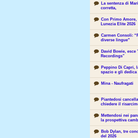
La sentenza di Mar
corretta,
Con Primo Amore, 
Lunezia Elite 2026
Carmen Consoli: “Fa
diverse lingue”
David Bowie, esce 
Recordings"
Peppino Di Capri, la
spazio e gli dedica
Mina - Naufragati
Piantedosi cancella 
chiedere il risarci
Mettendosi nei pan
la prospettiva camb
Bob Dylan, tre conce
del 2026