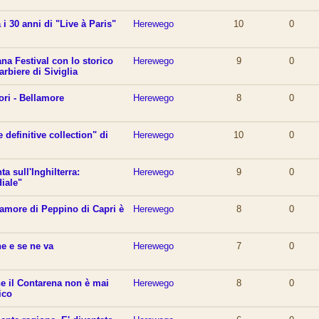
 i 30 anni di "Live à Paris"
Herewego
10
0
ana Festival con lo storico
Herewego
9
0
arbiere di Siviglia
ri - Bellamore
Herewego
8
0
e definitive collection" di
Herewego
10
0
a sull'Inghilterra:
Herewego
9
0
iale"
 amore di Peppino di Capri è
Herewego
8
0
e e se ne va
Herewego
7
0
he il Contarena non è mai
Herewego
8
0
ico