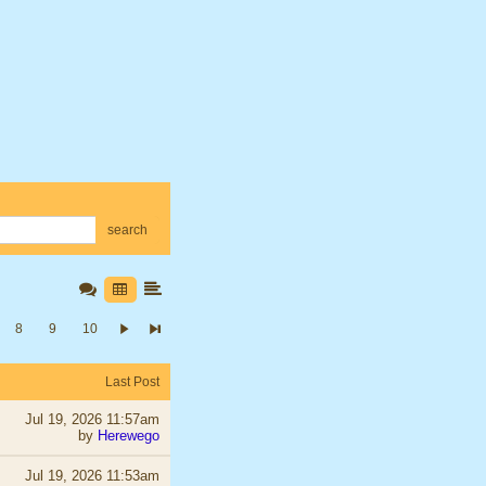
search
8
9
10
Last Post
Jul 19, 2026 11:57am
by
Herewego
Jul 19, 2026 11:53am