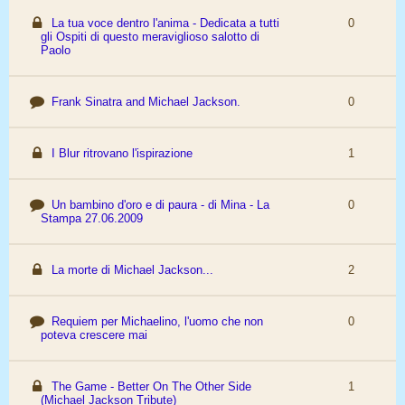
La tua voce dentro l'anima - Dedicata a tutti
0
gli Ospiti di questo meraviglioso salotto di
Paolo
Frank Sinatra and Michael Jackson.
0
I Blur ritrovano l'ispirazione
1
Un bambino d'oro e di paura - di Mina - La
0
Stampa 27.06.2009
La morte di Michael Jackson...
2
Requiem per Michaelino, l'uomo che non
0
poteva crescere mai
The Game - Better On The Other Side
1
(Michael Jackson Tribute)