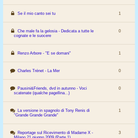
Se il mio canto sei tu
1
Che male fa la gelosia - Dedicata a tutte le
0
cognate e le suocere
Renzo Arbore - "E se domani"
1
Charles Trénet - La Mer
0
Pausini&Friends, dvd in autunno - Voci
0
scatenate (qualche pagellina...)
La versione in spagnolo di Tony Renis di
1
"Grande Grande Grande"
Reportage sul Ricevimento di Madame X -
3
Milano 21 giugno 2009 (Parte 1)