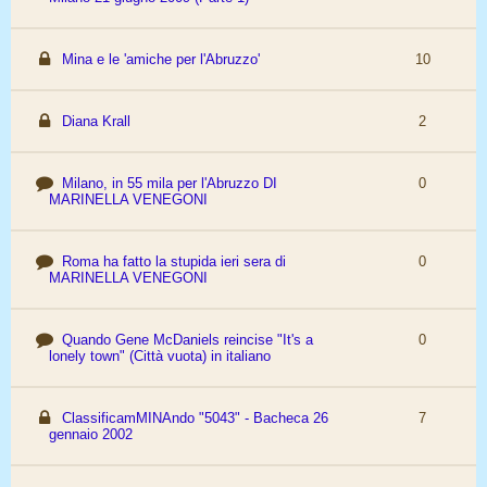
Mina e le 'amiche per l'Abruzzo'
10
Diana Krall
2
Milano, in 55 mila per l'Abruzzo DI
0
MARINELLA VENEGONI
Roma ha fatto la stupida ieri sera di
0
MARINELLA VENEGONI
Quando Gene McDaniels reincise "It's a
0
lonely town" (Città vuota) in italiano
ClassificamMINAndo "5043" - Bacheca 26
7
gennaio 2002