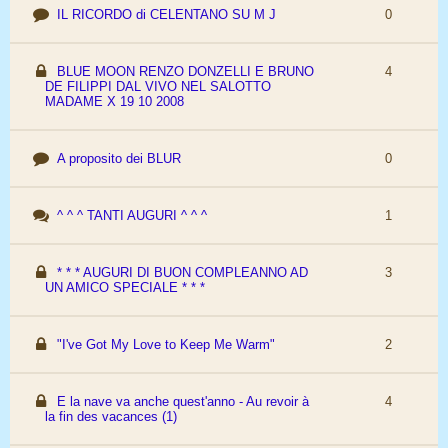
IL RICORDO di CELENTANO SU M J
0
BLUE MOON RENZO DONZELLI E BRUNO
4
DE FILIPPI DAL VIVO NEL SALOTTO
MADAME X 19 10 2008
A proposito dei BLUR
0
^ ^ ^ TANTI AUGURI ^ ^ ^
1
* * * AUGURI DI BUON COMPLEANNO AD
3
UN AMICO SPECIALE * * *
"I've Got My Love to Keep Me Warm"
2
E la nave va anche quest'anno - Au revoir à
4
la fin des vacances (1)