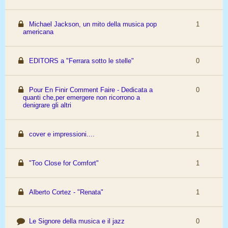
Michael Jackson, un mito della musica pop
1
americana
EDITORS a "Ferrara sotto le stelle"
0
Pour En Finir Comment Faire - Dedicata a
0
quanti che,per emergere non ricorrono a
denigrare gli altri
cover e impressioni....
1
"Too Close for Comfort"
1
Alberto Cortez - "Renata"
1
Le Signore della musica e il jazz
0