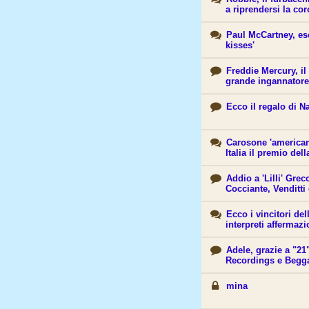
a riprendersi la co
Paul McCartney, es
kisses'
Freddie Mercury, il
grande ingannatore
Ecco il regalo di N
Carosone 'american
Italia il premio del
Addio a 'Lilli' Grec
Cocciante, Venditti
Ecco i vincitori del
interpreti affermaz
Adele, grazie a "21"
Recordings e Begg
mina