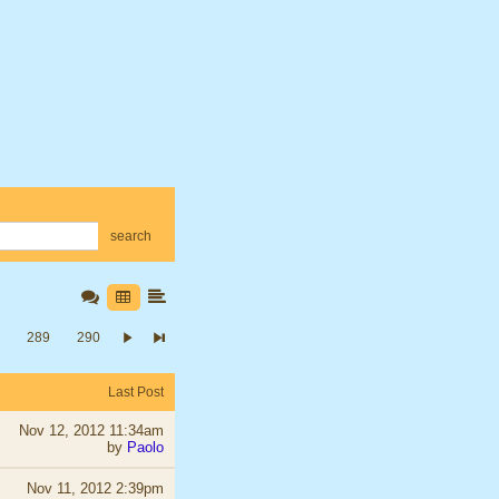
search
289
290
Last Post
Nov 12, 2012 11:34am
by
Paolo
Nov 11, 2012 2:39pm