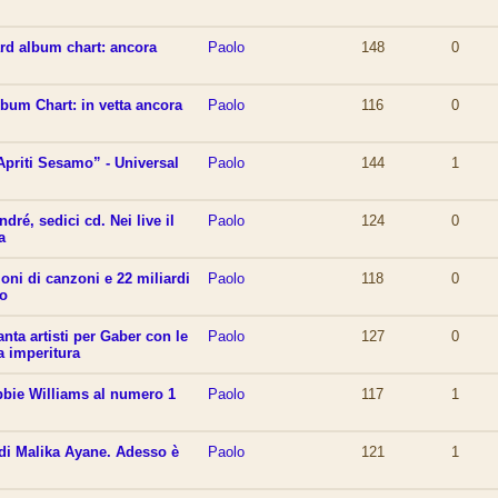
ard album chart: ancora
Paolo
148
0
lbum Chart: in vetta ancora
Paolo
116
0
Apriti Sesamo” - Universal
Paolo
144
1
ndré, sedici cd. Nei live il
Paolo
124
0
a
oni di canzoni e 22 miliardi
Paolo
118
0
no
anta artisti per Gaber con le
Paolo
127
0
a imperitura
bbie Williams al numero 1
Paolo
117
1
 di Malika Ayane. Adesso è
Paolo
121
1