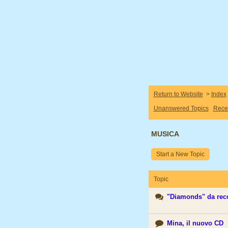
Return to Website
>
Index
Unanswered Topics
Rece
MUSICA
Start a New Topic
Topic
"Diamonds" da rec
Mina, il nuovo CD