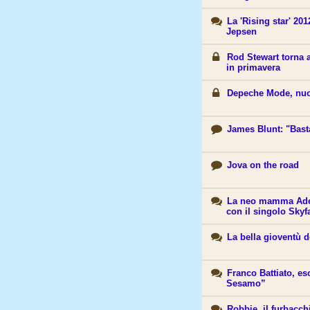
La 'Rising star' 201
Jepsen
Rod Stewart torna 
in primavera
Depeche Mode, nu
James Blunt: "Bast
Jova on the road
La neo mamma Adele
con il singolo Skyfa
La bella gioventù d
Franco Battiato, es
Sesamo”
Robbie, il furbacc