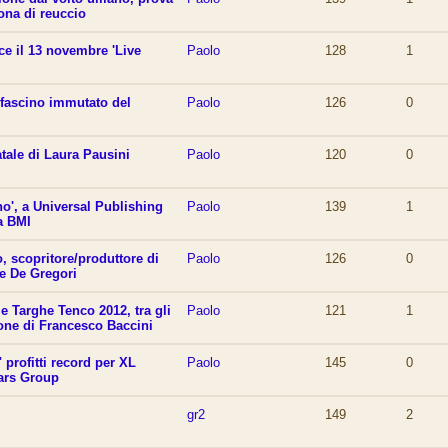
rona di reuccio
ce il 13 novembre 'Live
Paolo
128
1
 fascino immutato del
Paolo
126
0
atale di Laura Pausini
Paolo
120
0
o', a Universal Publishing
Paolo
139
1
la BMI
o, scopritore/produttore di
Paolo
126
0
 e De Gregori
le Targhe Tenco 2012, tra gli
Paolo
121
1
ione di Francesco Baccini
 profitti record per XL
Paolo
145
0
ars Group
gr2
149
2