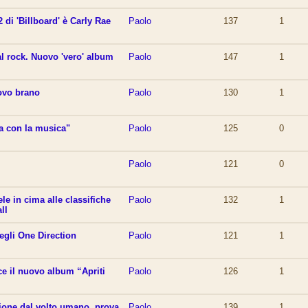
2 di 'Billboard' è Carly Rae
Paolo
137
1
al rock. Nuovo 'vero' album
Paolo
147
1
ovo brano
Paolo
130
1
a con la musica"
Paolo
125
0
Paolo
121
0
 in cima alle classifiche
Paolo
132
1
ll
egli One Direction
Paolo
121
1
ce il nuovo album “Apriti
Paolo
126
1
hione dal volto umano, prova
Paolo
139
1