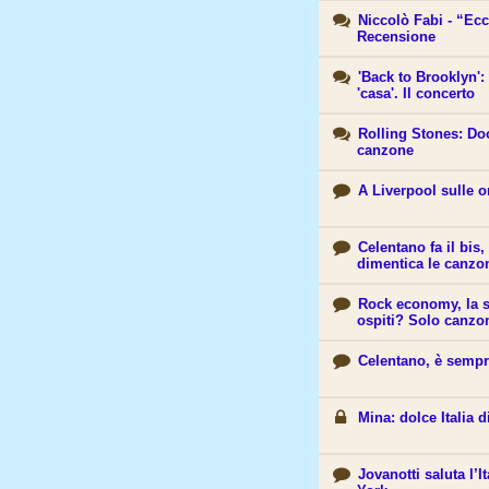
Niccolò Fabi - “Ecc
Recensione
'Back to Brooklyn':
'casa'. Il concerto
Rolling Stones: D
canzone
A Liverpool sulle o
Celentano fa il bis,
dimentica le canzon
Rock economy, la 
ospiti? Solo canzo
Celentano, è sempr
Mina: dolce Italia d
Jovanotti saluta l’I