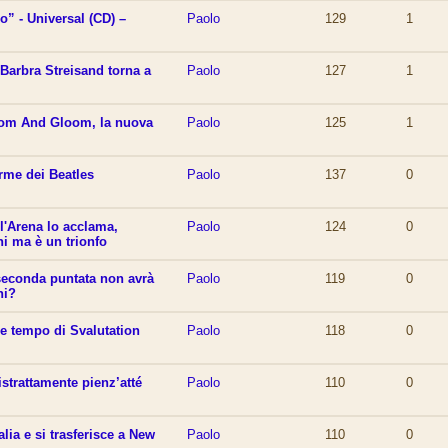
o” - Universal (CD) –
Paolo
129
1
 Barbra Streisand torna a
Paolo
127
1
oom And Gloom, la nuova
Paolo
125
1
rme dei Beatles
Paolo
137
0
 l'Arena lo acclama,
Paolo
124
0
i ma è un trionfo
seconda puntata non avrà
Paolo
119
0
ni?
e tempo di Svalutation
Paolo
118
0
istrattamente pienz’atté
Paolo
110
0
talia e si trasferisce a New
Paolo
110
0