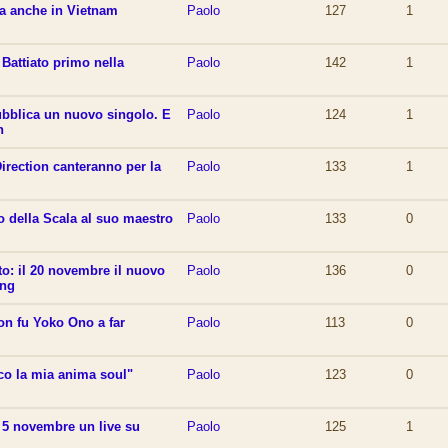
a anche in Vietnam
Paolo
127
1
Battiato primo nella
Paolo
142
1
bblica un nuovo singolo. E
Paolo
124
1
n
Direction canteranno per la
Paolo
133
1
o della Scala al suo maestro
Paolo
133
0
to: il 20 novembre il nuovo
Paolo
136
0
ing
on fu Yoko Ono a far
Paolo
113
0
co la mia anima soul"
Paolo
123
0
l 5 novembre un live su
Paolo
125
1