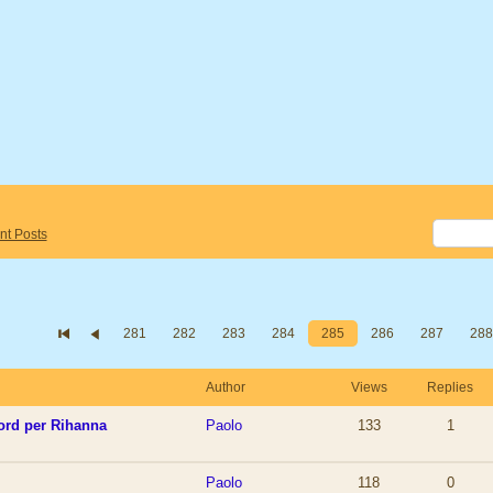
nt Posts
281
282
283
284
285
286
287
288
Author
Views
Replies
ord per Rihanna
Paolo
133
1
Paolo
118
0