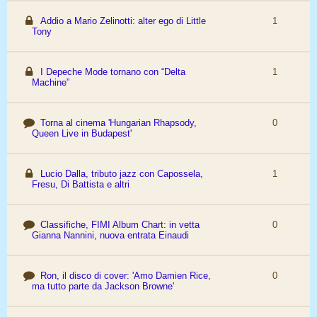
Addio a Mario Zelinotti: alter ego di Little
1
Tony
I Depeche Mode tornano con “Delta
1
Machine”
Torna al cinema 'Hungarian Rhapsody,
0
Queen Live in Budapest'
Lucio Dalla, tributo jazz con Capossela,
1
Fresu, Di Battista e altri
Classifiche, FIMI Album Chart: in vetta
0
Gianna Nannini, nuova entrata Einaudi
Ron, il disco di cover: 'Amo Damien Rice,
0
ma tutto parte da Jackson Browne'