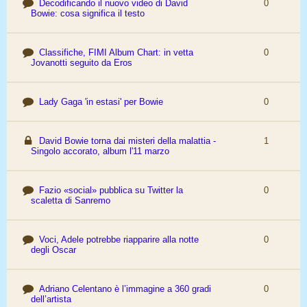
Decodificando il nuovo video di David
0
Bowie: cosa significa il testo
Classifiche, FIMI Album Chart: in vetta
0
Jovanotti seguito da Eros
Lady Gaga 'in estasi' per Bowie
0
David Bowie torna dai misteri della malattia -
1
Singolo accorato, album l'11 marzo
Fazio «social» pubblica su Twitter la
0
scaletta di Sanremo
Voci, Adele potrebbe riapparire alla notte
0
degli Oscar
Adriano Celentano è l’immagine a 360 gradi
0
dell’artista