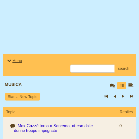
Menu
search
MUSICA
Start a New Topic
Topic
Replies
Max Gazzé torna a Sanremo: atteso dalle
0
donne troppo impegnate