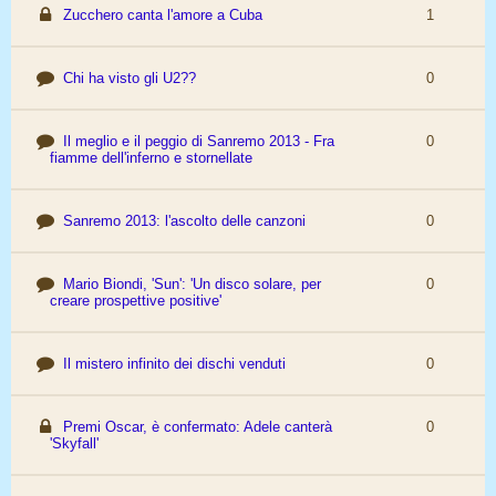
Zucchero canta l'amore a Cuba
1
Chi ha visto gli U2??
0
Il meglio e il peggio di Sanremo 2013 - Fra
0
fiamme dell'inferno e stornellate
Sanremo 2013: l'ascolto delle canzoni
0
Mario Biondi, 'Sun': 'Un disco solare, per
0
creare prospettive positive'
Il mistero infinito dei dischi venduti
0
Premi Oscar, è confermato: Adele canterà
0
'Skyfall'