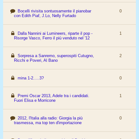
Bocelli rivisita sontuosamente il pianobar
0
con Edith Piaf, J.Lo, Nelly Furtado
Dalla Nannini ai Lumineers, riparte il pop -
1
Risorge Vasco, Ferro il più venduto nel '12
Sorpresa a Sanremo, superospiti Cutugno,
2
Ricchi e Poveri, Al Bano
mina 1-2.....3?
0
Premi Oscar 2013, Adele tra i candidati.
1
Fuori Elisa e Morricone
2012, l'Italia alla radio: Giorgia la più
0
trasmessa, ma top ten d'importazione