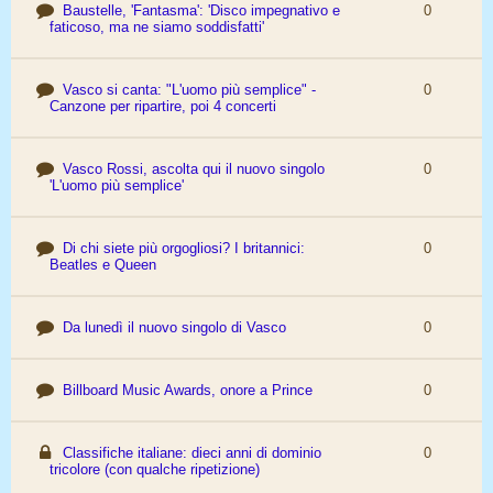
Baustelle, 'Fantasma': 'Disco impegnativo e
0
faticoso, ma ne siamo soddisfatti'
Vasco si canta: "L'uomo più semplice" -
0
Canzone per ripartire, poi 4 concerti
Vasco Rossi, ascolta qui il nuovo singolo
0
'L'uomo più semplice'
Di chi siete più orgogliosi? I britannici:
0
Beatles e Queen
Da lunedì il nuovo singolo di Vasco
0
Billboard Music Awards, onore a Prince
0
Classifiche italiane: dieci anni di dominio
0
tricolore (con qualche ripetizione)