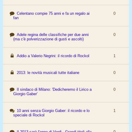
Celentano compie 75 anni e fa un regalo ai
0
fan
Adele regina delle classifiche per due anni
0
(ma c'è polverizzazione di gusti e ascolti)
Addio a Valerio Negrini: il ricordo di Rockol
1
2013: le novità musicali tutte italiane
0
Il sindaco di Milano: 'Dedicheremo il Lirico a
0
Giorgio Gaber'
10 anni senza Giorgio Gaber: il ricordo e lo
1
speciale di Rockol
Il 2013 sarà l'anno di Verdi - Grandi titoli alla
0