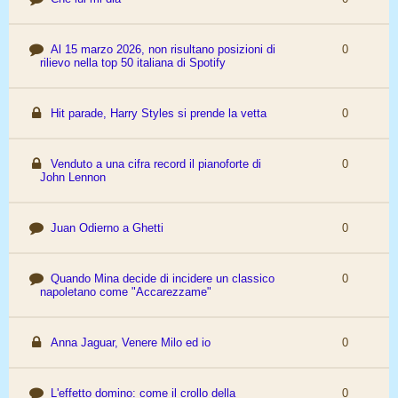
Al 15 marzo 2026, non risultano posizioni di
0
rilievo nella top 50 italiana di Spotify
Hit parade, Harry Styles si prende la vetta
0
Venduto a una cifra record il pianoforte di
0
John Lennon
Juan Odierno a Ghetti
0
Quando Mina decide di incidere un classico
0
napoletano come "Accarezzame"
Anna Jaguar, Venere Milo ed io
0
L'effetto domino: come il crollo della
0