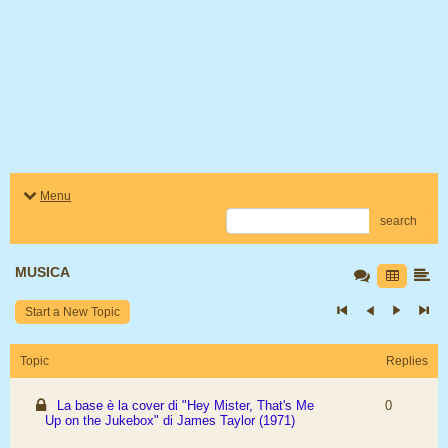
Menu
search
MUSICA
Start a New Topic
Topic
Replies
La base è la cover di "Hey Mister, That's Me
0
Up on the Jukebox" di James Taylor (1971)