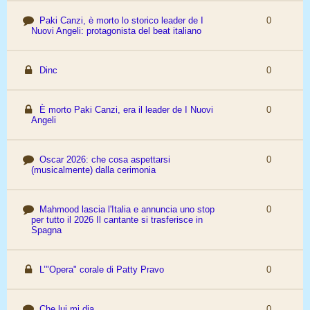
Paki Canzi, è morto lo storico leader de I
0
Nuovi Angeli: protagonista del beat italiano
Dinc
0
È morto Paki Canzi, era il leader de I Nuovi
0
Angeli
Oscar 2026: che cosa aspettarsi
0
(musicalmente) dalla cerimonia
Mahmood lascia l'Italia e annuncia uno stop
0
per tutto il 2026 Il cantante si trasferisce in
Spagna
L’"Opera" corale di Patty Pravo
0
Che lui mi dia
0