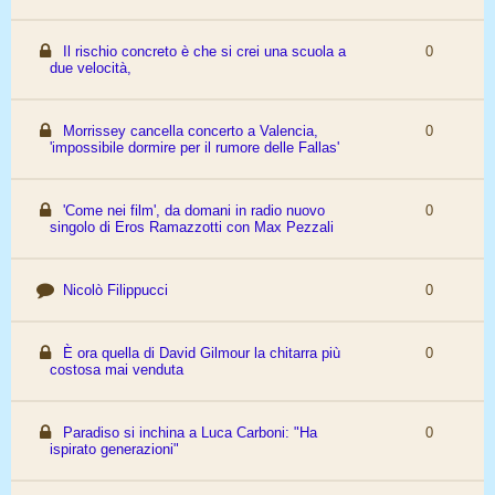
Il rischio concreto è che si crei una scuola a
0
due velocità,
Morrissey cancella concerto a Valencia,
0
'impossibile dormire per il rumore delle Fallas'
'Come nei film', da domani in radio nuovo
0
singolo di Eros Ramazzotti con Max Pezzali
Nicolò Filippucci
0
È ora quella di David Gilmour la chitarra più
0
costosa mai venduta
Paradiso si inchina a Luca Carboni: "Ha
0
ispirato generazioni"