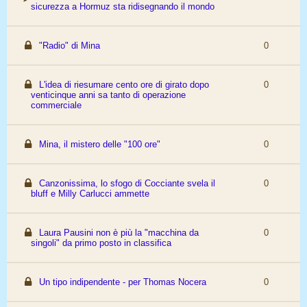
sicurezza a Hormuz sta ridisegnando il mondo
"Radio" di Mina
0
L'idea di riesumare cento ore di girato dopo
0
venticinque anni sa tanto di operazione
commerciale
Mina, il mistero delle "100 ore"
0
Canzonissima, lo sfogo di Cocciante svela il
0
bluff e Milly Carlucci ammette
Laura Pausini non è più la "macchina da
0
singoli" da primo posto in classifica
Un tipo indipendente - per Thomas Nocera
0