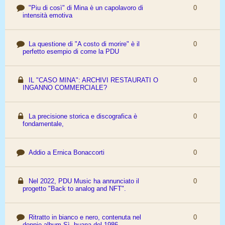
"Piu di così" di Mina è un capolavoro di
0
intensità emotiva
La questione di "A costo di morire" è il
0
perfetto esempio di come la PDU
IL "CASO MINA": ARCHIVI RESTAURATI O
0
INGANNO COMMERCIALE?
La precisione storica e discografica è
0
fondamentale,
Addio a Ernica Bonaccorti
0
Nel 2022, PDU Music ha annunciato il
0
progetto "Back to analog and NFT".
Ritratto in bianco e nero, contenuta nel
0
doppio album Sì, buana del 1986,