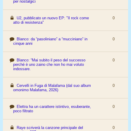
per nostalgici
U2, pubblicato un nuovo EP: "Il rock come
0
atto di resistenza"
Blanco: da “pasoliniano” a “mucciniano” in
0
cinque anni
Blanco: “Mai subito il peso del successo
0
perché è uno zaino che non ho mai voluto
indossare.
Cervelli in Fuga di Malafama (dal suo album
0
omonimo Malafama, 2026)
Elettra ha un carattere istintivo, esuberante,
0
poco filtrato
Raye scriverà la canzone principale del
0