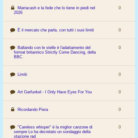
Marracash e la fede che lo tiene in piedi nel
0
2026
È il mercato che parla, con tutti i suoi limiti
0
​Ballando con le stelle è l'adattamento del
0
format britannico Strictly Come Dancing, della
BBC.
Limiti
0
Art Garfunkel - I Only Have Eyes For You
0
Ricordando Piera
0
"Careless whisper" è la miglior canzone di
0
sempre Lo ha decretato un sondaggio della
stazione rad