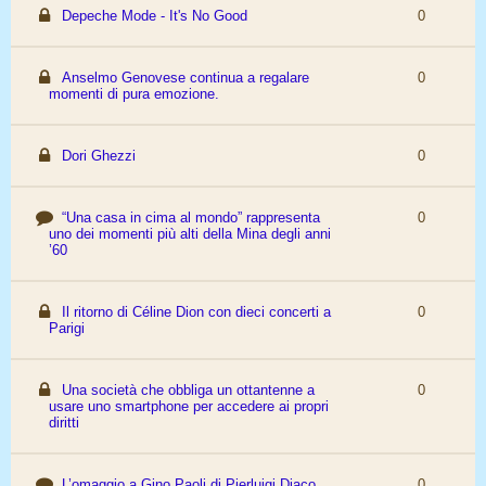
Depeche Mode - It's No Good
0
Anselmo Genovese continua a regalare
0
momenti di pura emozione.
Dori Ghezzi
0
“Una casa in cima al mondo” rappresenta
0
uno dei momenti più alti della Mina degli anni
’60
Il ritorno di Céline Dion con dieci concerti a
0
Parigi
Una società che obbliga un ottantenne a
0
usare uno smartphone per accedere ai propri
diritti
L’omaggio a Gino Paoli di Pierluigi Diaco
0