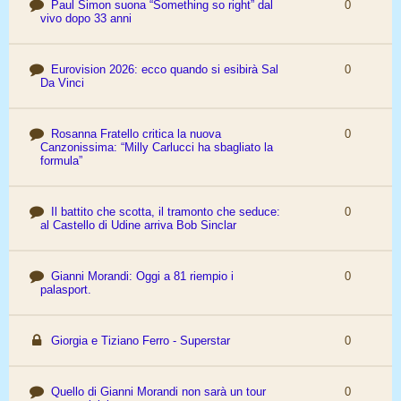
Paul Simon suona “Something so right” dal
0
vivo dopo 33 anni
Eurovision 2026: ecco quando si esibirà Sal
0
Da Vinci
Rosanna Fratello critica la nuova
0
Canzonissima: “Milly Carlucci ha sbagliato la
formula”
Il battito che scotta, il tramonto che seduce:
0
al Castello di Udine arriva Bob Sinclar
Gianni Morandi: Oggi a 81 riempio i
0
palasport.
Giorgia e Tiziano Ferro - Superstar
0
Quello di Gianni Morandi non sarà un tour
0