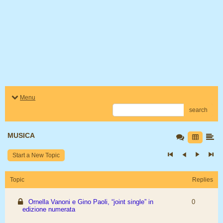
Menu
search
MUSICA
Start a New Topic
Topic
Replies
Ornella Vanoni e Gino Paoli, “joint single” in
0
edizione numerata