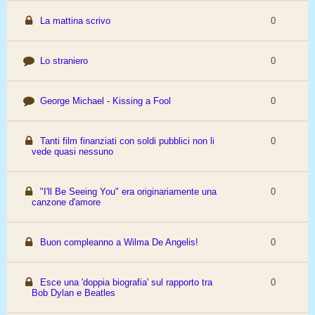
La mattina scrivo
0
Lo straniero
0
George Michael - Kissing a Fool
0
Tanti film finanziati con soldi pubblici non li
0
vede quasi nessuno
"I'll Be Seeing You" era originariamente una
0
canzone d'amore
Buon compleanno a Wilma De Angelis!
0
Esce una 'doppia biografia' sul rapporto tra
0
Bob Dylan e Beatles