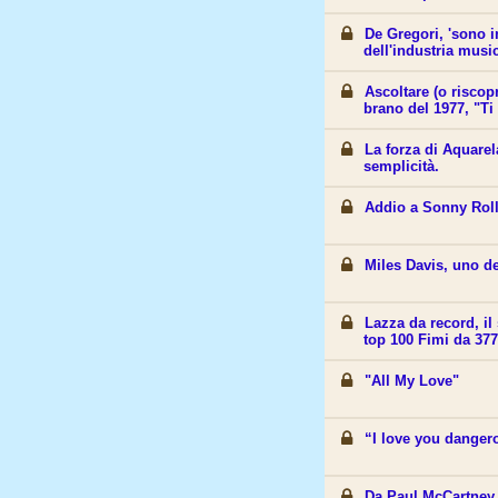
De Gregori, 'sono 
dell'industria music
Ascoltare (o riscop
brano del 1977, "Ti
La forza di Aquarel
semplicità.
Addio a Sonny Rolli
Miles Davis, uno d
Lazza da record, i
top 100 Fimi da 377
"All My Love"
“I love you danger
Da Paul McCartney a