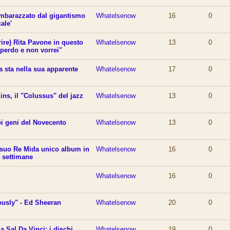
imbarazzato dal gigantismo
Whatelsenow
16
0
ale'
rire) Rita Pavone in questo
Whatelsenow
13
0
 perdo e non vorrei"
a sta nella sua apparente
Whatelsenow
17
0
ns, il "Colussus" del jazz
Whatelsenow
13
0
ei geni del Novecento
Whatelsenow
13
0
l suo Re Mida unico album in
Whatelsenow
16
0
 settimane
Whatelsenow
16
0
ously" - Ed Sheeran
Whatelsenow
20
0
 Sal Da Vinci: i dischi
Whatelsenow
19
0