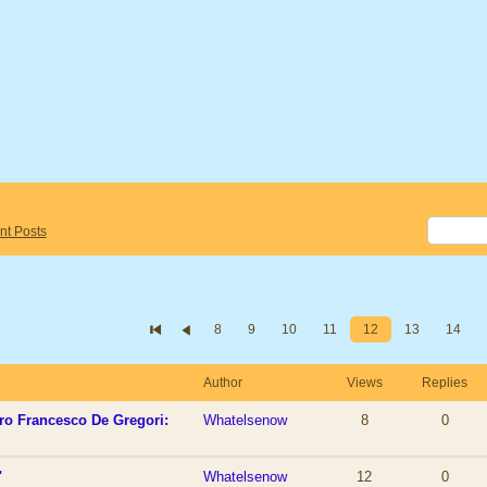
nt Posts
8
9
10
11
12
13
14
Author
Views
Replies
tro Francesco De Gregori:
Whatelsenow
8
0
"
Whatelsenow
12
0