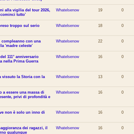
i alla vigilia del tour 2026,
Whatelsenow
19
0
 cominci tutto'
reso troppo sul serio
Whatelsenow
18
0
il compleanno con una
Whatelsenow
22
0
la 'madre celeste'
del 111° anniversario
Whatelsenow
16
0
alia nella Prima Guerra
a vissuto la Storia con la
Whatelsenow
13
0
do a essere una massa di
Whatelsenow
16
0
sente, privi di profondità e
ve non è solo un inno di
Whatelsenow
16
0
aggioranza dei ragazzi, il
Whatelsenow
16
0
orno qualunque