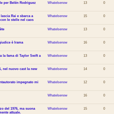
le per Belén Rodriguez
Whatelsenow
13
0
 lascia Rai e sbarca a
Whatelsenow
15
0
con le stelle nel caos
ète
Whatelsenow
13
0
giudice è Irama
Whatelsenow
16
0
 la fama di Taylor Swift a
Whatelsenow
13
0
6, nel nuovo cast la new
Whatelsenow
14
0
antautorato impegnato mi
Whatelsenow
12
0
o
Whatelsenow
16
0
zzo del 1976, ma suona
Whatelsenow
15
0
ente attuale.