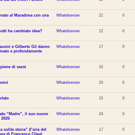
onato al Maradona con una
Whatelsenow
21
0
notti ha cambiato idea?
Whatelsenow
12
0
ausini e Gilberto Gil danno
Whatelsenow
17
0
ffinato e profondamente
 piene di sassi
Whatelsenow
16
0
usini
Whatelsenow
20
0
rlato
Whatelsenow
15
0
ato “Madre”, il suo nuovo
Whatelsenow
24
0
 2026
a solita storia” (l’aria del
Whatelsenow
17
0
ana di Francesco Cilea)