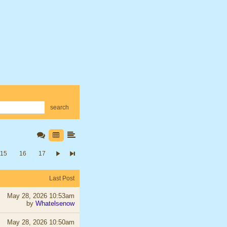
search
15
16
17
Last Post
May 28, 2026 10:53am
by
Whatelsenow
May 28, 2026 10:50am