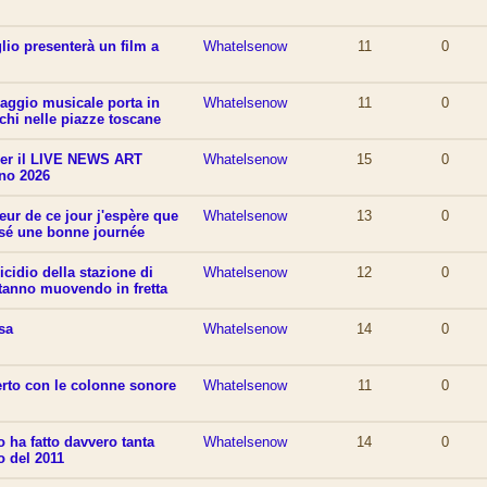
lio presenterà un film a
Whatelsenow
11
0
aggio musicale porta in
Whatelsenow
11
0
chi nelle piazze toscane
per il LIVE NEWS ART
Whatelsenow
15
0
no 2026
leur de ce jour j'espère que
Whatelsenow
13
0
sé une bonne journée
icidio della stazione di
Whatelsenow
12
0
stanno muovendo in fretta
osa
Whatelsenow
14
0
rto con le colonne sonore
Whatelsenow
11
0
o ha fatto davvero tanta
Whatelsenow
14
0
o del 2011