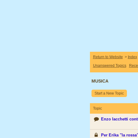
Return to Website
>
Index
Unanswered Topics
Rece
MUSICA
Start a New Topic
Topic
Enzo Iacchetti con
Per Erika "la rossa