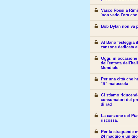
Vasco Rossi a Rimin
'non vedo l'ora che
Bob Dylan non va p
Al Bano festeggia 
canzone dedicata al
Oggi, in occasione 
dell'entrata dell'It
Mondiale
Per una città che h
"S" maiuscola
​Ci stiamo riducen
consumatori del pre
di rad
La canzone del Pia
riscossa.
Per la stragrande m
24 maggio è un gi