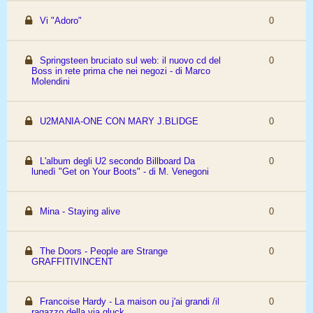
Vi "Adoro"
0
Springsteen bruciato sul web: il nuovo cd del
0
Boss in rete prima che nei negozi - di Marco
Molendini
U2MANIA-ONE CON MARY J.BLIDGE
0
L'album degli U2 secondo Billboard Da
0
lunedì "Get on Your Boots" - di M. Venegoni
Mina - Staying alive
0
The Doors - People are Strange
0
GRAFFITIVINCENT
Francoise Hardy - La maison ou j'ai grandi /il
0
ragazzo della via gluck