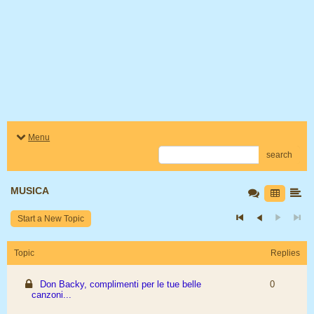
Menu
search
MUSICA
Start a New Topic
Topic
Replies
Don Backy, complimenti per le tue belle
0
canzoni...