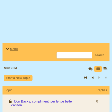
Menu
search
MUSICA
Start a New Topic
Topic
Replies
Don Backy, complimenti per le tue belle
0
canzoni...