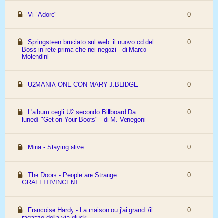
Vi "Adoro"
0
Springsteen bruciato sul web: il nuovo cd del
0
Boss in rete prima che nei negozi - di Marco
Molendini
U2MANIA-ONE CON MARY J.BLIDGE
0
L'album degli U2 secondo Billboard Da
0
lunedì "Get on Your Boots" - di M. Venegoni
Mina - Staying alive
0
The Doors - People are Strange
0
GRAFFITIVINCENT
Francoise Hardy - La maison ou j'ai grandi /il
0
ragazzo della via gluck