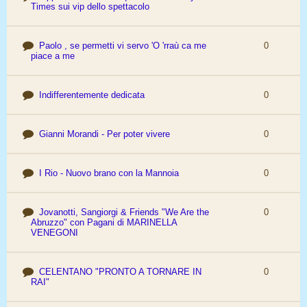
Times sui vip dello spettacolo
Paolo , se permetti vi servo 'O 'rraù ca me
0
piace a me
Indifferentemente dedicata
0
Gianni Morandi - Per poter vivere
0
I Rio - Nuovo brano con la Mannoia
0
Jovanotti, Sangiorgi & Friends "We Are the
0
Abruzzo" con Pagani di MARINELLA
VENEGONI
CELENTANO "PRONTO A TORNARE IN
0
RAI"