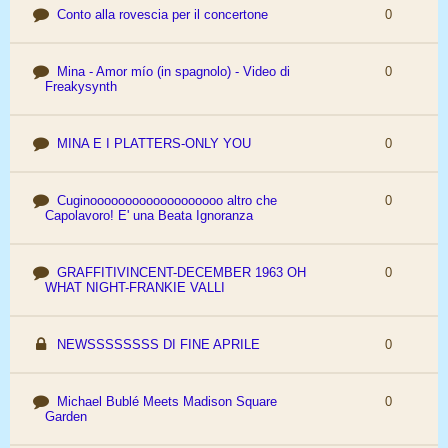
Conto alla rovescia per il concertone
0
Mina - Amor mío (in spagnolo) - Video di
0
Freakysynth
MINA E I PLATTERS-ONLY YOU
0
Cuginooooooooooooooooooo altro che
0
Capolavoro! E' una Beata Ignoranza
GRAFFITIVINCENT-DECEMBER 1963 OH
0
WHAT NIGHT-FRANKIE VALLI
NEWSSSSSSSS DI FINE APRILE
0
Michael Bublé Meets Madison Square
0
Garden