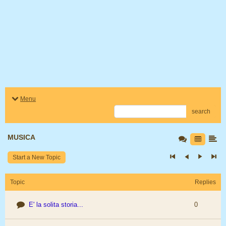
Menu
search
MUSICA
Start a New Topic
Topic
Replies
E' la solita storia...
0