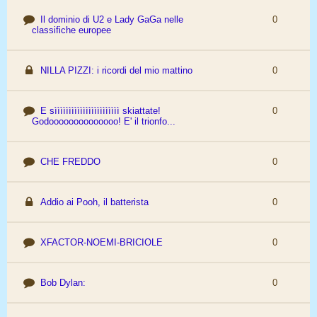
Il dominio di U2 e Lady GaGa nelle
0
classifiche europee
NILLA PIZZI: i ricordi del mio mattino
0
E sììììììììììììììììììììììì skiattate!
0
Godoooooooooooooo! E' il trionfo...
CHE FREDDO
0
Addio ai Pooh, il batterista
0
XFACTOR-NOEMI-BRICIOLE
0
Bob Dylan:
0