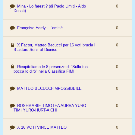
Mina - Lo faresti? (di Paolo Limiti - Aldo
0
Donati)
Françoise Hardy - L'amitié
0
X Factor, Matteo Becucci per 16 voti brucia i
0
B.astard Sons of Dioniso
Ricapitoliamo le 8 presenze di "Sulla tua
0
bocca lo dirò" nella Classifica FIMI
MATTEO BECUCCI-IMPOSSIBBILE
0
ROSEMARIE TIMOTEA AURRA YURO-
0
TIMI YURO-HURT-A CHI
X 16 VOTI VINCE MATTEO
0