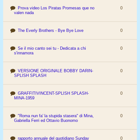
Prova video Los Piratas Promesas que no
0
valen nada
The Everly Brothers - Bye Bye Love
0
Se il mio canto sei tu - Dedicata a chi
0
s'innamora
VERSIONE ORIGINALE BOBBY DARIN-
0
SPLISH SPLASH
GRAFFITIVINCENT-SPLISH SPLASH-
0
MINA-1959
"Roma nun fa' la stupida stasera" di Mina,
0
Gabriella Ferri ed Ottavio Buonomo
rapporto annuale del quotidiano Sunday
0