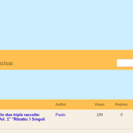
nt Posts
Author
Views
Replies
o due triple raccolte:
Paolo
199
0
Vol. 1" "Ritratto: I Singoli