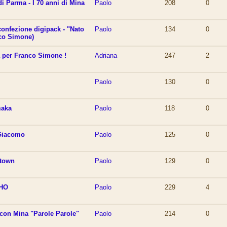
i Parma - I 70 anni di Mina
Paolo
208
0
confezione digipack - "Nato
Paolo
134
0
nco Simone)
a per Franco Simone !
Adriana
247
2
Paolo
130
0
maka
Paolo
118
0
 Giacomo
Paolo
125
0
 town
Paolo
129
0
MHO
Paolo
229
4
 con Mina "Parole Parole"
Paolo
214
0