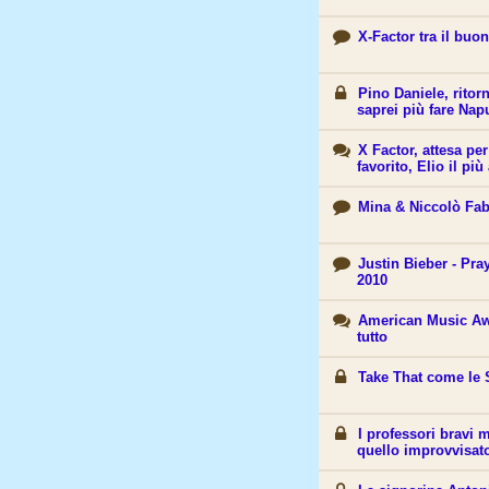
X-Factor tra il buono
Pino Daniele, rito
saprei più fare Nap
X Factor, attesa per 
favorito, Elio il pi
Mina & Niccolò Fabi
Justin Bieber - Pr
2010
American Music Awa
tutto
Take That come le 
I professori bravi
quello improvvisat