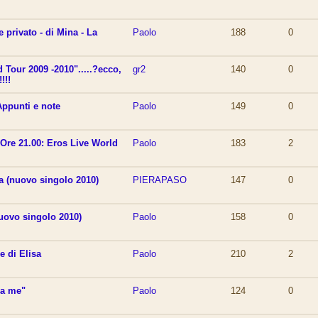
e privato - di Mina - La
Paolo
188
0
 Tour 2009 -2010".....?ecco,
gr2
140
0
!!!
Appunti e note
Paolo
149
0
"Ore 21.00: Eros Live World
Paolo
183
2
ia (nuovo singolo 2010)
PIERAPASO
147
0
nuovo singolo 2010)
Paolo
158
0
e di Elisa
Paolo
210
2
 a me"
Paolo
124
0