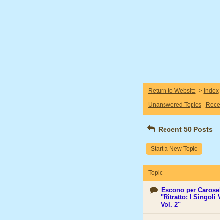
Return to Website
>
Index
Unanswered Topics
Rece
Recent 50 Posts
Start a New Topic
Topic
Escono per Carosell
"Ritratto: I Singoli 
Vol. 2"