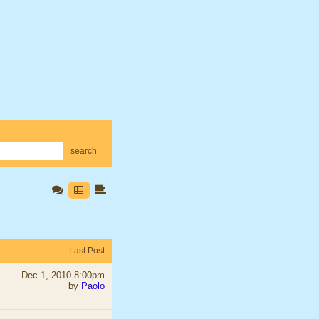
search
Last Post
Dec 1, 2010 8:00pm
by
Paolo