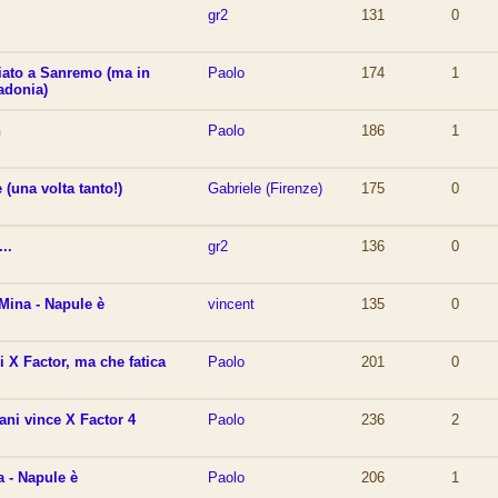
gr2
131
0
tiato a Sanremo (ma in
Paolo
174
1
adonia)
n
Paolo
186
1
 (una volta tanto!)
Gabriele (Firenze)
175
0
..
gr2
136
0
Mina - Napule è
vincent
135
0
di X Factor, ma che fatica
Paolo
201
0
ani vince X Factor 4
Paolo
236
2
a - Napule è
Paolo
206
1