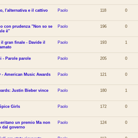
, l'alternativa e il cattivo
Paolo
118
0
rno con prudenza "Non so se
Paolo
196
0
ule è"
il gran finale - Davide il
Paolo
193
1
ù amato
 - Parole parole
Paolo
205
0
ay - American Music Awards
Paolo
121
0
rds: Justin Bieber vince
Paolo
180
1
Spice Girls
Paolo
172
0
 meritano un premio Ma non
Paolo
124
0
o dal governo