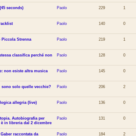
 (45 seconds)
Paolo
229
1
racklist
Paolo
140
0
 Piccola Strenna
Paolo
219
1
stessa classifica perché non
Paolo
128
0
e: non esiste altra musica
Paolo
145
0
i sono solo quelle vecchie?
Paolo
206
2
logica allegria (live)
Paolo
136
0
utopia. Autobiografia per
Paolo
131
0
è in libreria dal 2 dicembre
i Gaber raccontata da
Paolo
184
2