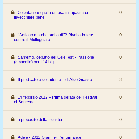
Celentano e quella diffusa incapacità di
0
invecchiare bene
"Adriano ma che stai a dì"? Rivolta in rete
0
contro il Molleggiato
Sanremo, debutto del CeleFest - Passione
0
(e pagelle) per i 14 big
Il predicatore decadente – di Aldo Grasso
3
14 febbraio 2012 – Prima serata del Festival
0
di Sanremo
a proposito della Houston...
0
Adele - 2012 Grammy Performance
0