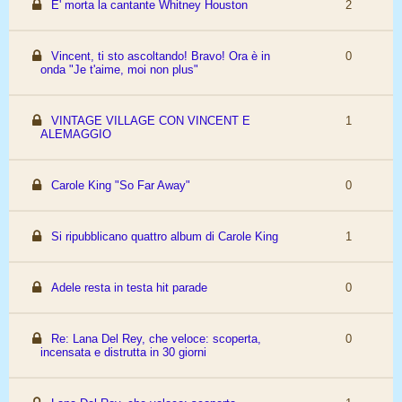
E' morta la cantante Whitney Houston
2
Vincent, ti sto ascoltando! Bravo! Ora è in
0
onda "Je t'aime, moi non plus"
VINTAGE VILLAGE CON VINCENT E
1
ALEMAGGIO
Carole King "So Far Away"
0
Si ripubblicano quattro album di Carole King
1
Adele resta in testa hit parade
0
Re: Lana Del Rey, che veloce: scoperta,
0
incensata e distrutta in 30 giorni