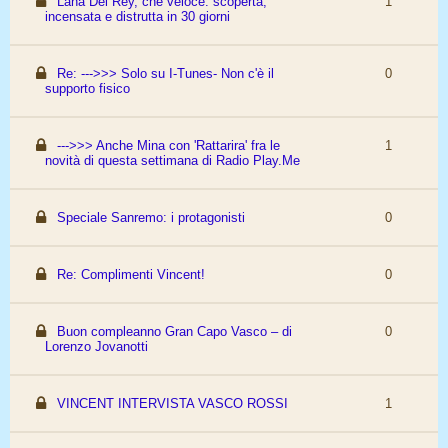
Lana Del Rey, che veloce: scoperta,
1
incensata e distrutta in 30 giorni
Re: --->>> Solo su I-Tunes- Non c'è il
0
supporto fisico
--->>> Anche Mina con 'Rattarira' fra le
1
novità di questa settimana di Radio Play.Me
Speciale Sanremo: i protagonisti
0
Re: Complimenti Vincent!
0
Buon compleanno Gran Capo Vasco – di
0
Lorenzo Jovanotti
VINCENT INTERVISTA VASCO ROSSI
1