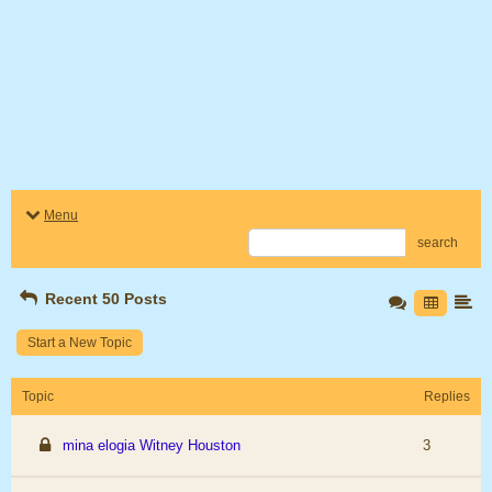
Menu
search
Recent 50 Posts
Start a New Topic
Topic
Replies
mina elogia Witney Houston
3