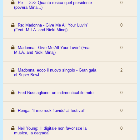
Re: --->>> Quanto rosica quel presidente
0
(povera Mina...)
Re: Madonna - Give Me All Your Luvin'
0
(Feat. M.I.A. and Nicki Minaj)
Madonna - Give Me All Your Luvin' (Feat.
0
M.I.A. and Nicki Minaj)
Madonna, ecco il nuovo singolo - Gran galà
2
al Super Bowl
Fred Buscaglione, un indimenticabile mito
0
Renga: 'Il mio rock 'ruvido' al festival'
0
Neil Young: 'Il digitale non favorisce la
0
musica, la degrada'