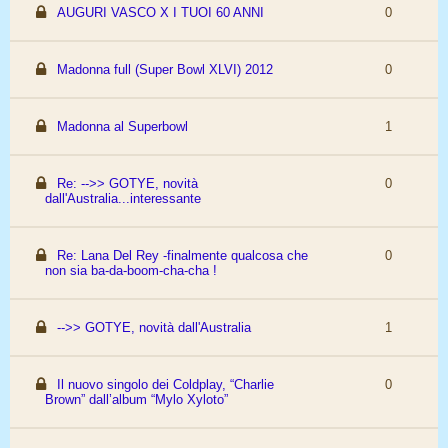
AUGURI VASCO X I TUOI 60 ANNI
0
Madonna full (Super Bowl XLVI) 2012
0
Madonna al Superbowl
1
Re: -->> GOTYE, novità
0
dall'Australia...interessante
Re: Lana Del Rey -finalmente qualcosa che
0
non sia ba-da-boom-cha-cha !
-->> GOTYE, novità dall'Australia
1
Il nuovo singolo dei Coldplay, “Charlie
0
Brown” dall’album “Mylo Xyloto”