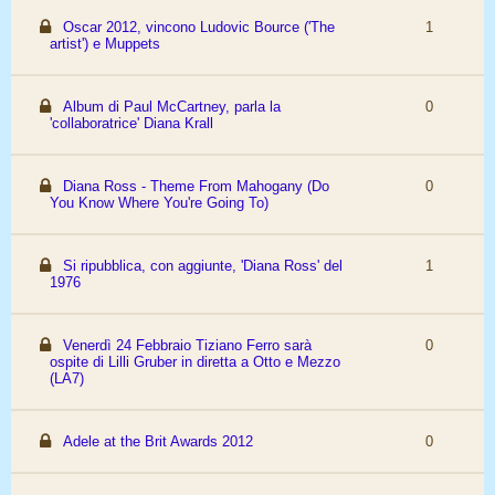
Oscar 2012, vincono Ludovic Bource ('The
1
artist') e Muppets
Album di Paul McCartney, parla la
0
'collaboratrice' Diana Krall
Diana Ross - Theme From Mahogany (Do
0
You Know Where You're Going To)
Si ripubblica, con aggiunte, 'Diana Ross' del
1
1976
Venerdì 24 Febbraio Tiziano Ferro sarà
0
ospite di Lilli Gruber in diretta a Otto e Mezzo
(LA7)
Adele at the Brit Awards 2012
0