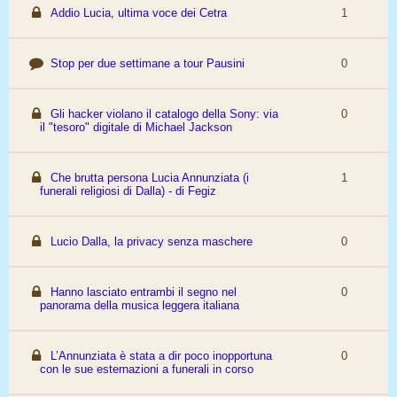
Addio Lucia, ultima voce dei Cetra
1
Stop per due settimane a tour Pausini
0
Gli hacker violano il catalogo della Sony: via
0
il "tesoro" digitale di Michael Jackson
Che brutta persona Lucia Annunziata (i
1
funerali religiosi di Dalla) - di Fegiz
Lucio Dalla, la privacy senza maschere
0
Hanno lasciato entrambi il segno nel
0
panorama della musica leggera italiana
L’Annunziata è stata a dir poco inopportuna
0
con le sue esternazioni a funerali in corso