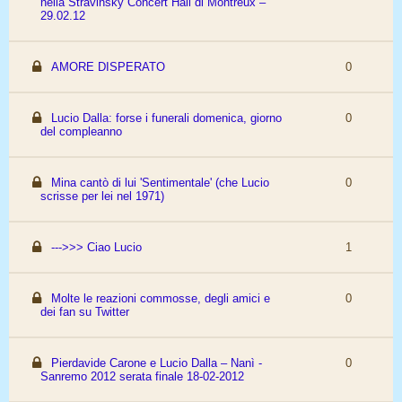
nella Stravinsky Concert Hall di Montreux –
29.02.12
AMORE DISPERATO
0
Lucio Dalla: forse i funerali domenica, giorno
0
del compleanno
Mina cantò di lui 'Sentimentale' (che Lucio
0
scrisse per lei nel 1971)
--->>> Ciao Lucio
1
Molte le reazioni commosse, degli amici e
0
dei fan su Twitter
Pierdavide Carone e Lucio Dalla – Nanì -
0
Sanremo 2012 serata finale 18-02-2012