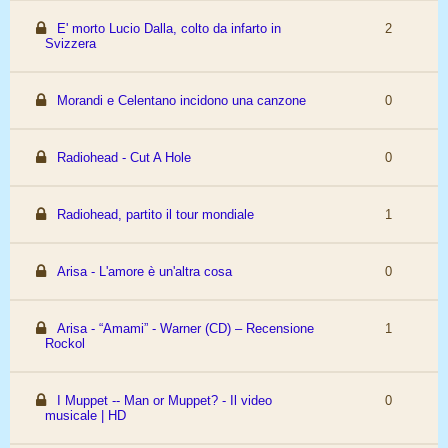
E' morto Lucio Dalla, colto da infarto in
2
Svizzera
Morandi e Celentano incidono una canzone
0
Radiohead - Cut A Hole
0
Radiohead, partito il tour mondiale
1
Arisa - L'amore è un'altra cosa
0
Arisa - “Amami” - Warner (CD) – Recensione
1
Rockol
I Muppet -- Man or Muppet? - Il video
0
musicale | HD