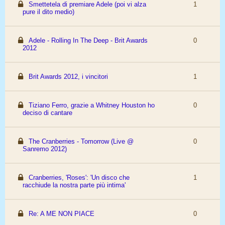
Smettetela di premiare Adele (poi vi alza
1
pure il dito medio)
Adele - Rolling In The Deep - Brit Awards
0
2012
Brit Awards 2012, i vincitori
1
Tiziano Ferro, grazie a Whitney Houston ho
0
deciso di cantare
The Cranberries - Tomorrow (Live @
0
Sanremo 2012)
Cranberries, 'Roses': 'Un disco che
1
racchiude la nostra parte più intima'
Re: A ME NON PIACE
0