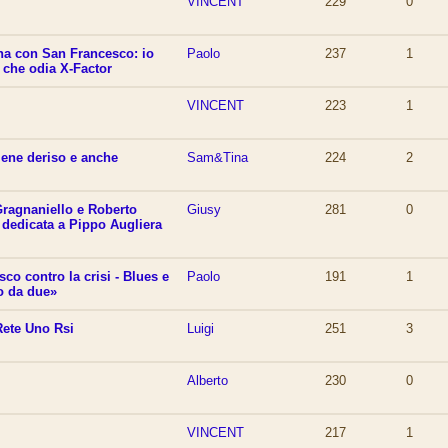
T
VINCENT
229
0
ina con San Francesco: io
Paolo
237
1
e che odia X-Factor
VINCENT
223
1
viene deriso e anche
Sam&Tina
224
2
Gragnaniello e Roberto
Giusy
281
0
dedicata a Pippo Augliera
sco contro la crisi - Blues e
Paolo
191
1
o da due»
Rete Uno Rsi
Luigi
251
3
Alberto
230
0
VINCENT
217
1