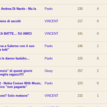
Andrea Di Nardo - Ma la
Paolo
235
4
ieno di ascolti
VINCENT
217
0
CA BATTE... SU AMICI
VINCENT
241
0
va a Salerno con il suo
Paolo
246
1
 tutti"
à le danno fastidio...
Paolo
225
0
enzio" di questi giorni
Giusy
257
2
veglia ragazzi!!!!
 - Nokia Comes With Music,
Paolo
223
0
lico "non pagante"
 show? Solo meteore"
VINCENT
232
1