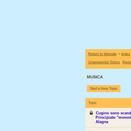
Return to Website
>
Index
Unanswered Topics
Rece
MUSICA
Start a New Topic
Topic
Cugino sono scanda
Principiato "monom
Alagna