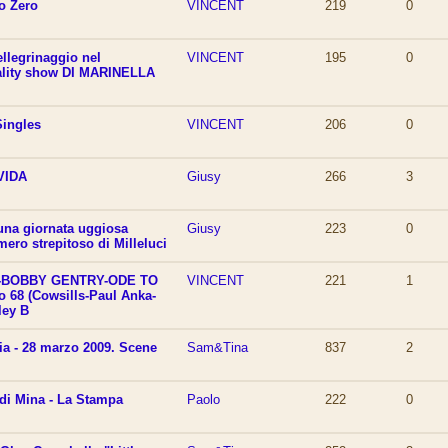
to Zero
VINCENT
219
0
ellegrinaggio nel
VINCENT
195
0
ality show DI MARINELLA
Singles
VINCENT
206
0
VIDA
Giusy
266
3
 una giornata uggiosa
Giusy
223
0
ero strepitoso di Milleluci
-BOBBY GENTRY-ODE TO
VINCENT
221
1
 68 (Cowsills-Paul Anka-
ley B
ia - 28 marzo 2009. Scene
Sam&Tina
837
2
- di Mina - La Stampa
Paolo
222
0