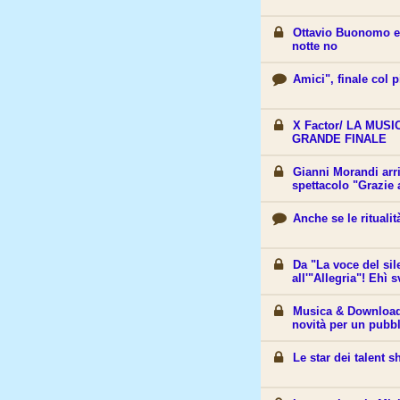
Ottavio Buonomo e 
notte no
Amici", finale col p
X Factor/ LA MUSI
GRANDE FINALE
Gianni Morandi arri
spettacolo "Grazie a
Anche se le ritualit
Da "La voce del sil
all'"Allegria"! Ehì s
Musica & Download
novità per un pubb
Le star dei talent