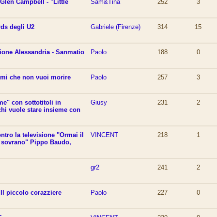
Glen Campbell - "Little
Sam&Tina
252
3
rds degli U2
Gabriele (Firenze)
314
15
ione Alessandria - Sanmatio
Paolo
188
0
mmi che non vuoi morire
Paolo
257
3
e" con sottotitoli in
Giusy
231
2
chi vuole stare insieme con
ntro la televisione "Ormai il
VINCENT
218
1
a sovrano" Pippo Baudo,
gr2
241
2
Il piccolo corazziere
Paolo
227
0