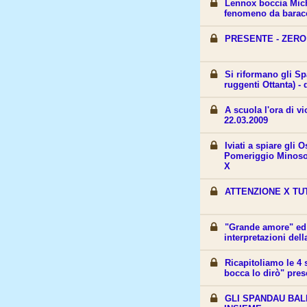
Lennox boccia Mic
fenomeno da baracc
PRESENTE - ZERO 
Si riformano gli Sp
ruggenti Ottanta) -
A scuola l'ora di v
22.03.2009
Iviati a spiare gli 
Pomeriggio Minoso
X
ATTENZIONE X TUT
"Grande amore" ed 
interpretazioni de
Ricapitoliamo le 4 
bocca lo dirò" pres
GLI SPANDAU BA