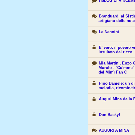
I BLOG DI VINCEN
Branduardi al Sist
artigiano delle not
La Nannini
E' vero: il povero 
insultato dal ricco.
Mia Martini, Enzo 
Murolo - "Cu'mme" 
del Mimì Fan C
Pino Daniele: un di
melodia, ricominci
Auguri Mina dalla 
Don Backy!
AUGURI A MINA