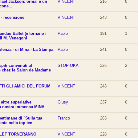
hael Jackson: ormai è un
VINCENT
216
0
one...
- recensione
VINCENT
243
0
andau Ballet (e tornano i
Paolo
191
1
 di M. Venegoni
iolenza - di Mina - La Stampa
Paolo
241
0
Ospiti convenuti al
STOP-OKA
326
2
 chez le Salon de Madame
TI GLI AMICI DEL FORUM
VINCENT
248
0
altre superlative
Giusy
237
0
lla nostra immensa MINA
settimane di "Sulla tua
Franco
263
0
ente nella top ten
LLET TORNERANNO
VINCENT
228
0