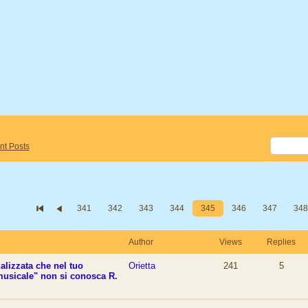
nt Posts
341
342
343
344
345
346
347
348
Author
Views
Replies
lizzata che nel tuo
Orietta
241
5
usicale" non si conosca R.