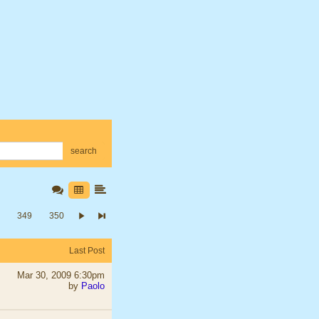
search
349
350
Last Post
Mar 30, 2009 6:30pm
by
Paolo