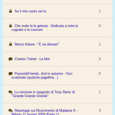
Se il mio canto sei tu
1
Che male fa la gelosia - Dedicata a tutte le
0
cognate e le suocere
Renzo Arbore - "E se domani"
1
Charles Trénet - La Mer
0
Pausini&Friends, dvd in autunno - Voci
0
scatenate (qualche pagellina...)
La versione in spagnolo di Tony Renis di
1
"Grande Grande Grande"
Reportage sul Ricevimento di Madame X -
3
Milano 21 giugno 2009 (Parte 1)