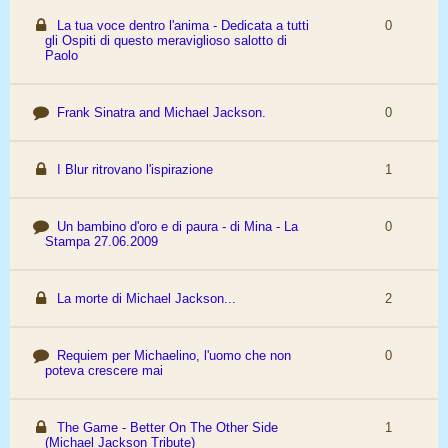
La tua voce dentro l'anima - Dedicata a tutti
0
gli Ospiti di questo meraviglioso salotto di
Paolo
Frank Sinatra and Michael Jackson.
0
I Blur ritrovano l'ispirazione
1
Un bambino d'oro e di paura - di Mina - La
0
Stampa 27.06.2009
La morte di Michael Jackson...
2
Requiem per Michaelino, l'uomo che non
0
poteva crescere mai
The Game - Better On The Other Side
1
(Michael Jackson Tribute)