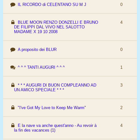
IL RICORDO di CELENTANO SU M J
0
BLUE MOON RENZO DONZELLI E BRUNO
4
DE FILIPPI DAL VIVO NEL SALOTTO
MADAME X 19 10 2008
A proposito dei BLUR
0
^ ^ ^ TANTI AUGURI ^ ^ ^
1
* * * AUGURI DI BUON COMPLEANNO AD
3
UN AMICO SPECIALE * * *
"I've Got My Love to Keep Me Warm"
2
E la nave va anche quest'anno - Au revoir à
4
la fin des vacances (1)