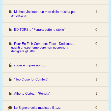
Michael Jackson, un mito della musica pop
1
americana
EDITORS a "Ferrara sotto le stelle"
0
Pour En Finir Comment Faire - Dedicata a
0
quanti che,per emergere non ricorrono a
denigrare gli altri
cover e impressioni....
1
"Too Close for Comfort"
1
Alberto Cortez - "Renata"
1
Le Signore della musica e il jazz
0