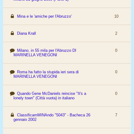
Mina e le 'amiche per l'Abruzzo'
10
Diana Krall
2
Milano, in 55 mila per l'Abruzzo DI
0
MARINELLA VENEGONI
Roma ha fatto la stupida ieri sera di
0
MARINELLA VENEGONI
Quando Gene McDaniels reincise "It's a
0
lonely town" (Città vuota) in italiano
ClassificamMINAndo "5043" - Bacheca 26
7
gennaio 2002