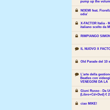
pump up the volum
NOEMI feat. Fiorell
odia'
X-FACTOR Italia - 
italiano scelto da 
RIMPIANGO SIMO
IL NUOVO X FACTOR
Old Parade del 10 
L'arte della gestio
Beatles con video
VENEGONI DA LA
Giuni Russo - Da U
(Libro+Cd+Dvd) € 2
ciao MIKE!