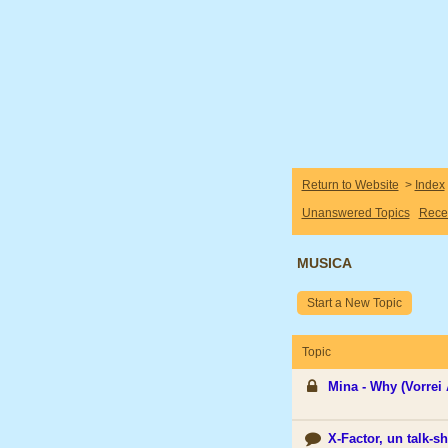
Return to Website
>
Index
Unanswered Topics
Rece
MUSICA
Start a New Topic
Topic
Mina - Why (Vorrei 
X-Factor, un talk-