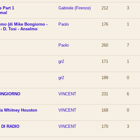
 Part 1
Gabriele (Firenze)
212
3
ima!
mo (di Mike Bongiorno -
Paolo
176
1
- D. Tosi - Anselmo
Paolo
260
7
gr2
171
1
a
gr2
189
0
BONGIORNO
VINCENT
231
6
da Whitney Houston
VINCENT
168
0
 DI RADIO
VINCENT
170
3