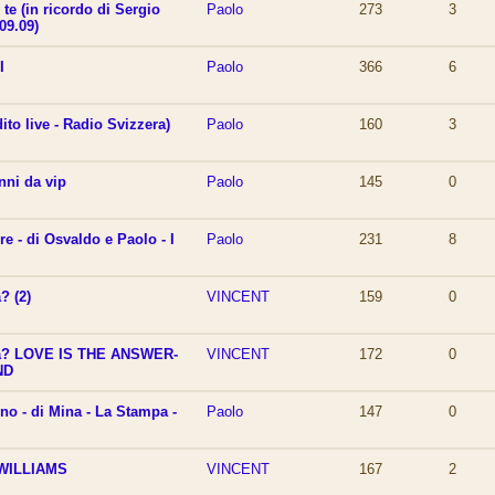
te (in ricordo di Sergio
Paolo
273
3
09.09)
I
Paolo
366
6
dito live - Radio Svizzera)
Paolo
160
3
nni da vip
Paolo
145
0
e - di Osvaldo e Paolo - I
Paolo
231
8
? (2)
VINCENT
159
0
sta? LOVE IS THE ANSWER-
VINCENT
172
0
ND
no - di Mina - La Stampa -
Paolo
147
0
WILLIAMS
VINCENT
167
2