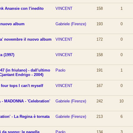
unk Anansie con l'inedito
VINCENT
158
1
l nuovo album
Gabriele (Firenze)
193
0
ta' novembre il nuovo album
VINCENT
172
0
a (1997)
VINCENT
158
0
7 (in friulano) - dall'ultimo
Paolo
191
1
Cjantant Endrigo - 2004)
our tops I can't myself
VINCENT
167
0
- MADONNA - 'Celebration'
Gabriele (Firenze)
242
10
tion' - La Regina è tornata
Gabriele (Firenze)
213
6
i da sogno: le pagelle
Paolo
134
3