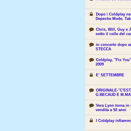
Dopo i Coldplay ne
Depeche Mode, Take
Chris, Will, Guy e 
sotto il colle del ca
in concerto dopo 
STECCA
Coldplay, "Fix You" 
2009
E' SETTEMBRE
ORIGINALE-"C'ES
G.BECAUD E M.MA
Vera Lynn torna in v
vendita a 92 anni
I Coldplay infiamma