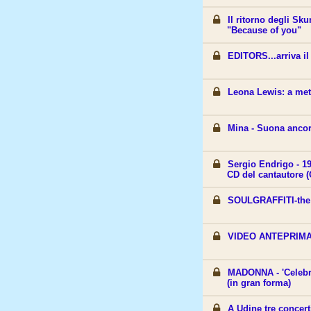
Il ritorno degli Sk
"Because of you"
EDITORS...arriva i
Leona Lewis: a me
Mina - Suona ancor
Sergio Endrigo - 194
CD del cantautore (
SOULGRAFFITI-the f
VIDEO ANTEPRIMA 
MADONNA - 'Celebra
(in gran forma)
A Udine tre concert