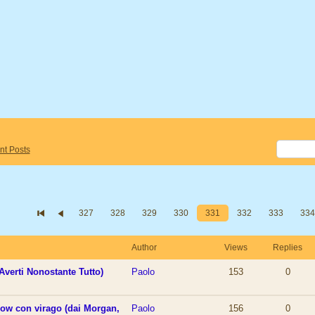
nt Posts
327
328
329
330
331
332
333
334
Author
Views
Replies
Averti Nonostante Tutto)
Paolo
153
0
show con virago (dai Morgan,
Paolo
156
0