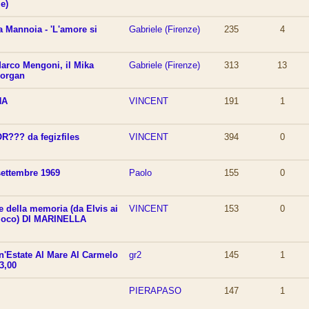
e)
a Mannoia - 'L'amore si
Gabriele (Firenze)
235
4
Marco Mengoni, il Mika
Gabriele (Firenze)
313
13
Morgan
NA
VINCENT
191
1
??? da fegizfiles
VINCENT
394
0
settembre 1969
Paolo
155
0
ne della memoria (da Elvis ai
VINCENT
153
0
gioco) DI MARINELLA
n'Estate Al Mare Al Carmelo
gr2
145
1
3,00
PIERAPASO
147
1