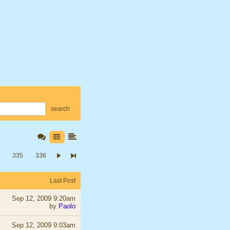
search
335
336
Last Post
Sep 12, 2009 9:20am
by
Paolo
Sep 12, 2009 9:03am