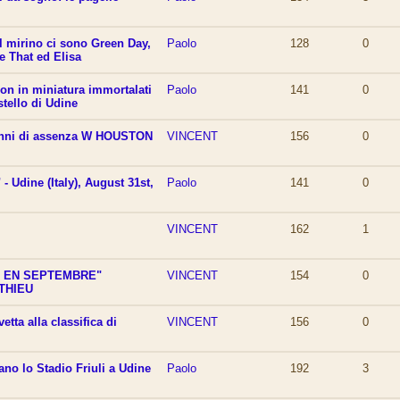
l mirino ci sono Green Day,
Paolo
128
0
 That ed Elisa
Jon in miniatura immortalati
Paolo
141
0
stello di Udine
anni di assenza W HOUSTON
VINCENT
156
0
- Udine (Italy), August 31st,
Paolo
141
0
VINCENT
162
1
T EN SEPTEMBRE"
VINCENT
154
0
THIEU
etta alla classifica di
VINCENT
156
0
no lo Stadio Friuli a Udine
Paolo
192
3