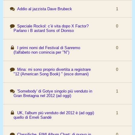
Addio al jazzista Dave Brubeck
1
Speciale Rockol: c’è vita dopo X Factor?
0
Parlano i B astard Sons of Dioniso
I primi nomi del Festival di Sanremo
0
(l'alfabeto non comincia per "N")
Mina: mi sono proprio divertita a registrare
0
"12 (American Song Book) " (esce domani)
'Somebody' di Gotye singolo più venduto in
1
Gran Bretagna nel 2012 (ad oggi)
UK, l'album più venduto del 2012 è (ad oggi)
1
quello di Emeli Sandé
Classifiche, FIMI Album Chart: di nuovo in
0