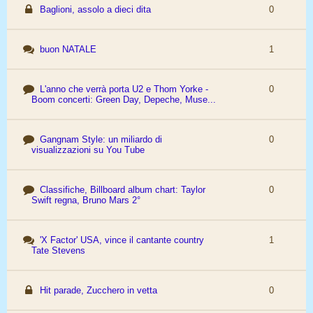
Baglioni, assolo a dieci dita
0
buon NATALE
1
L'anno che verrà porta U2 e Thom Yorke -
0
Boom concerti: Green Day, Depeche, Muse...
Gangnam Style: un miliardo di
0
visualizzazioni su You Tube
Classifiche, Billboard album chart: Taylor
0
Swift regna, Bruno Mars 2°
'X Factor' USA, vince il cantante country
1
Tate Stevens
Hit parade, Zucchero in vetta
0