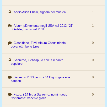
Addio Alida Chelli, signora del musical
1
Album più venduto negli USA nel 2012: '21'
1
di Adele, uscito nel 2011
Classifiche, FIMI Album Chart: trionfa
0
Jovanotti, bene Eros
Sanremo, il cheap, lo chic e il canto
0
popolare
Sanremo 2013, ecco i 14 Big in gara e le
0
canzoni
Fazio, i 14 big a Sanremo: nomi nuovi,
0
"rottamate" vecchie glorie