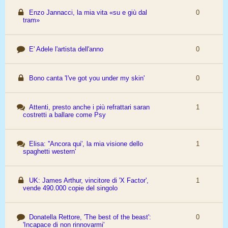
Enzo Jannacci, la mia vita «su e giù dal
0
tram»
E' Adele l'artista dell'anno
0
Bono canta 'I've got you under my skin'
0
Attenti, presto anche i più refrattari saran
1
costretti a ballare come Psy
Elisa: ''Ancora qui', la mia visione dello
1
spaghetti western'
UK: James Arthur, vincitore di 'X Factor',
1
vende 490.000 copie del singolo
Donatella Rettore, 'The best of the beast':
0
'Incapace di non rinnovarmi'