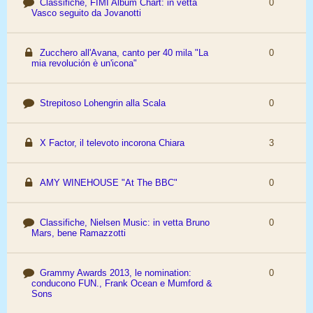
Classifiche, FIMI Album Chart: in vetta
0
Vasco seguito da Jovanotti
Zucchero all'Avana, canto per 40 mila "La
0
mia revolución è un'icona"
Strepitoso Lohengrin alla Scala
0
X Factor, il televoto incorona Chiara
3
AMY WINEHOUSE "At The BBC"
0
Classifiche, Nielsen Music: in vetta Bruno
0
Mars, bene Ramazzotti
Grammy Awards 2013, le nomination:
0
conducono FUN., Frank Ocean e Mumford &
Sons