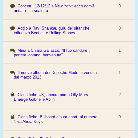
Concerti, 12/12/12 a New York: ecco com'è
0
andata. La scaletta
Addio a Ravi Shankar, guru del sitar che
0
influenzò Beatles e Rolling Stones
Mina a Chiara Galiazzo: “Il tuo candore ti
1
porterà lontano, benvenuta”
Il nuovo album dei Depeche Mode in vendita
1
dal marzo 2013
Classifiche UK, ancora primo Olly Murs.
2
Emerge Gabrielle Aplin
Classifiche, Billboard album chart: al numero
0
1 va Alicia Keys