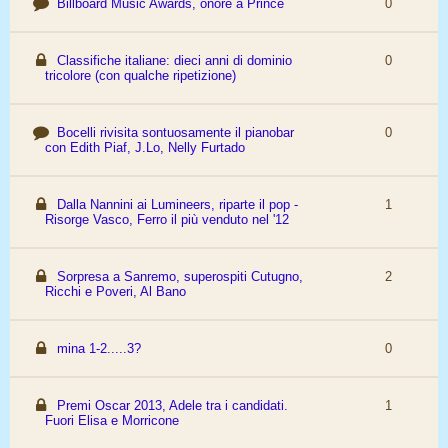
Billboard Music Awards, onore a Prince
0
Classifiche italiane: dieci anni di dominio
0
tricolore (con qualche ripetizione)
Bocelli rivisita sontuosamente il pianobar
0
con Edith Piaf, J.Lo, Nelly Furtado
Dalla Nannini ai Lumineers, riparte il pop -
1
Risorge Vasco, Ferro il più venduto nel '12
Sorpresa a Sanremo, superospiti Cutugno,
2
Ricchi e Poveri, Al Bano
mina 1-2.....3?
0
Premi Oscar 2013, Adele tra i candidati.
1
Fuori Elisa e Morricone