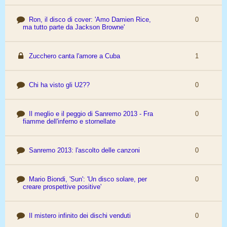
Ron, il disco di cover: 'Amo Damien Rice,
0
ma tutto parte da Jackson Browne'
Zucchero canta l'amore a Cuba
1
Chi ha visto gli U2??
0
Il meglio e il peggio di Sanremo 2013 - Fra
0
fiamme dell'inferno e stornellate
Sanremo 2013: l'ascolto delle canzoni
0
Mario Biondi, 'Sun': 'Un disco solare, per
0
creare prospettive positive'
Il mistero infinito dei dischi venduti
0