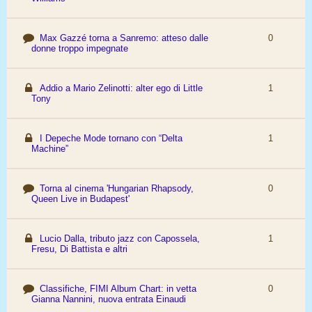
Max Gazzé torna a Sanremo: atteso dalle
0
donne troppo impegnate
Addio a Mario Zelinotti: alter ego di Little
1
Tony
I Depeche Mode tornano con “Delta
1
Machine”
Torna al cinema 'Hungarian Rhapsody,
0
Queen Live in Budapest'
Lucio Dalla, tributo jazz con Capossela,
1
Fresu, Di Battista e altri
Classifiche, FIMI Album Chart: in vetta
0
Gianna Nannini, nuova entrata Einaudi