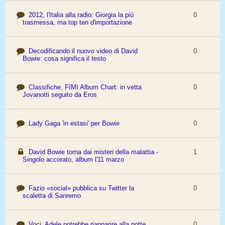
2012, l'Italia alla radio: Giorgia la più
0
trasmessa, ma top ten d'importazione
Decodificando il nuovo video di David
0
Bowie: cosa significa il testo
Classifiche, FIMI Album Chart: in vetta
0
Jovanotti seguito da Eros
Lady Gaga 'in estasi' per Bowie
0
David Bowie torna dai misteri della malattia -
1
Singolo accorato, album l'11 marzo
Fazio «social» pubblica su Twitter la
0
scaletta di Sanremo
Voci, Adele potrebbe riapparire alla notte
0