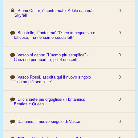
Premi Oscar, è confermato: Adele canterà
0
'Skyfall'
Baustelle, 'Fantasma': 'Disco impegnativo e
0
faticoso, ma ne siamo soddisfatti'
Vasco si canta: "L'uomo più semplice" -
0
Canzone per ripartire, poi 4 concerti
Vasco Rossi, ascolta qui il nuovo singolo
0
'L'uomo più semplice'
Di chi siete più orgogliosi? I britannici:
0
Beatles e Queen
Da lunedì il nuovo singolo di Vasco
0