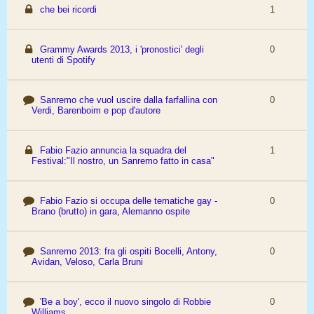
che bei ricordi
1
Grammy Awards 2013, i 'pronostici' degli
0
utenti di Spotify
Sanremo che vuol uscire dalla farfallina con
0
Verdi, Barenboim e pop d'autore
Fabio Fazio annuncia la squadra del
1
Festival:"Il nostro, un Sanremo fatto in casa"
Fabio Fazio si occupa delle tematiche gay -
0
Brano (brutto) in gara, Alemanno ospite
Sanremo 2013: fra gli ospiti Bocelli, Antony,
0
Avidan, Veloso, Carla Bruni
'Be a boy', ecco il nuovo singolo di Robbie
0
Williams