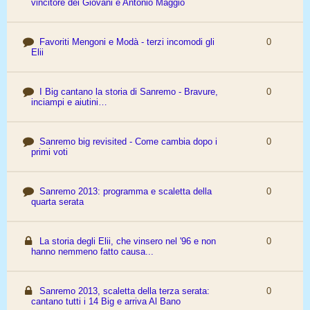
vincitore dei Giovani è Antonio Maggio
Favoriti Mengoni e Modà - terzi incomodi gli
0
Elii
I Big cantano la storia di Sanremo - Bravure,
0
inciampi e aiutini…
Sanremo big revisited - Come cambia dopo i
0
primi voti
Sanremo 2013: programma e scaletta della
0
quarta serata
La storia degli Elii, che vinsero nel '96 e non
0
hanno nemmeno fatto causa...
Sanremo 2013, scaletta della terza serata:
0
cantano tutti i 14 Big e arriva Al Bano