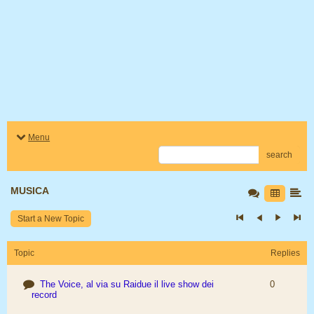
Menu
search
MUSICA
Start a New Topic
Topic
Replies
The Voice, al via su Raidue il live show dei
0
record