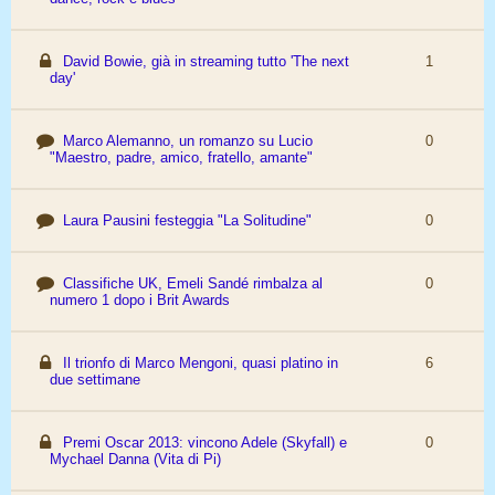
David Bowie, già in streaming tutto 'The next
1
day'
Marco Alemanno, un romanzo su Lucio
0
"Maestro, padre, amico, fratello, amante"
Laura Pausini festeggia "La Solitudine"
0
Classifiche UK, Emeli Sandé rimbalza al
0
numero 1 dopo i Brit Awards
Il trionfo di Marco Mengoni, quasi platino in
6
due settimane
Premi Oscar 2013: vincono Adele (Skyfall) e
0
Mychael Danna (Vita di Pi)