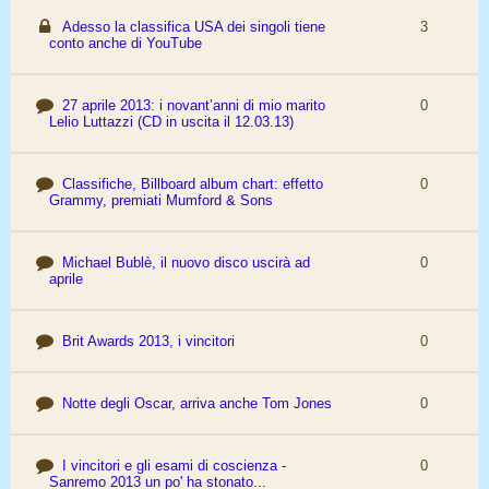
Adesso la classifica USA dei singoli tiene
3
conto anche di YouTube
27 aprile 2013: i novant’anni di mio marito
0
Lelio Luttazzi (CD in uscita il 12.03.13)
Classifiche, Billboard album chart: effetto
0
Grammy, premiati Mumford & Sons
Michael Bublè, il nuovo disco uscirà ad
0
aprile
Brit Awards 2013, i vincitori
0
Notte degli Oscar, arriva anche Tom Jones
0
I vincitori e gli esami di coscienza -
0
Sanremo 2013 un po' ha stonato...