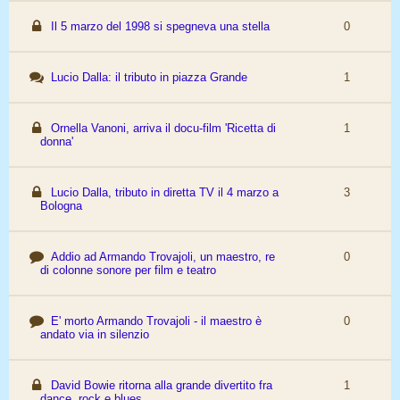
Il 5 marzo del 1998 si spegneva una stella
0
Lucio Dalla: il tributo in piazza Grande
1
Ornella Vanoni, arriva il docu-film 'Ricetta di
1
donna'
Lucio Dalla, tributo in diretta TV il 4 marzo a
3
Bologna
Addio ad Armando Trovajoli, un maestro, re
0
di colonne sonore per film e teatro
E' morto Armando Trovajoli - il maestro è
0
andato via in silenzio
David Bowie ritorna alla grande divertito fra
1
dance, rock e blues