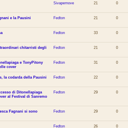
Sivapernove
21
0
ignani e la Pausini
Fedton
21
0
na
Fedton
33
0
raordinari chitarristi degli
Fedton
21
0
nellapiaga e TonyPitony
Fedton
31
0
elle cover
, la codarda della Pausini
Fedton
22
0
ccesso di Ditonellapiaga
Fedton
29
0
cover al Festival di Sanremo
esca Fagnani si sono
Fedton
29
0
Fedton
26
0