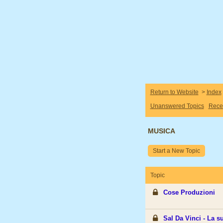
Return to Website
>
Index
Unanswered Topics
Rece
MUSICA
Start a New Topic
Topic
Cose Produzioni
Sal Da Vinci - La s