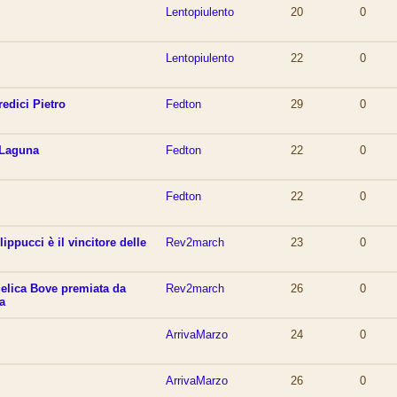
Lentopiulento
20
0
Lentopiulento
22
0
edici Pietro
Fedton
29
0
- Laguna
Fedton
22
0
Fedton
22
0
ippucci è il vincitore delle
Rev2march
23
0
elica Bove premiata da
Rev2march
26
0
a
ArrivaMarzo
24
0
ArrivaMarzo
26
0