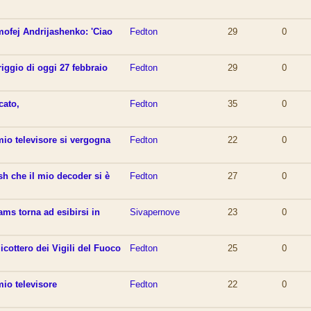
mofej Andrijashenko: 'Ciao
Fedton
29
0
iggio di oggi 27 febbraio
Fedton
29
0
cato,
Fedton
35
0
 mio televisore si vergogna
Fedton
22
0
sh che il mio decoder si è
Fedton
27
0
ms torna ad esibirsi in
Sivapernove
23
0
cottero dei Vigili del Fuoco
Fedton
25
0
mio televisore
Fedton
22
0