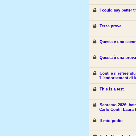
I could say better 
Terza prova
Questa è una seco
Questa è una prov
Conti e il referend
'L'endorsement di 
This is a test.
Sanremo 2026: batos
Carlo Conti, Laura P
Il mio podio