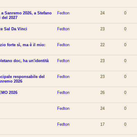
a a Sanremo 2026, a Stefano
Fedton
24
0
i del 2027
e Sal Da Vinci
Fedton
23
0
io forte sì, ma è il mio:
Fedton
22
0
letano doc, ha un'identità
Fedton
23
0
incipale responsabile del
Fedton
23
0
Sanremo 2026
EMO 2026
Fedton
26
0
Fedton
24
0
Fedton
17
0