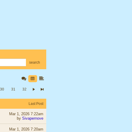
search
30
31
32
Last Post
Mar 1, 2026 7:22am
by
Sivapernove
Mar 1, 2026 7:20am