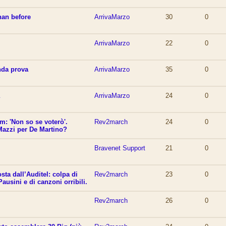
than before
ArrivaMarzo
30
0
ArrivaMarzo
22
0
nda prova
ArrivaMarzo
35
0
a
ArrivaMarzo
24
0
um: 'Non so se voterò'.
Rev2march
24
0
Mazzi per De Martino?
Bravenet Support
21
0
ta dall’Auditel: colpa di
Rev2march
23
0
ausini e di canzoni orribili.
Rev2march
26
0