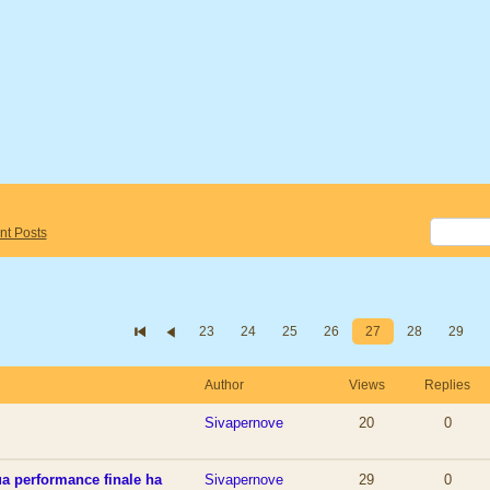
nt Posts
23
24
25
26
27
28
29
Author
Views
Replies
Sivapernove
20
0
ua performance finale ha
Sivapernove
29
0