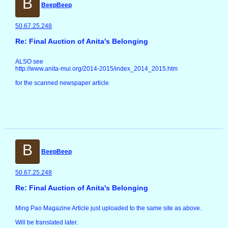
B
BeepBeep
50.67.25.248
Re: Final Auction of Anita's Belonging
ALSO see
http://www.anita-mui.org/2014-2015/index_2014_2015.htm
for the scanned newspaper article
B
BeepBeep
50.67.25.248
Re: Final Auction of Anita's Belonging
Ming Pao Magazine Article just uploaded to the same site as above.
Will be translated later.