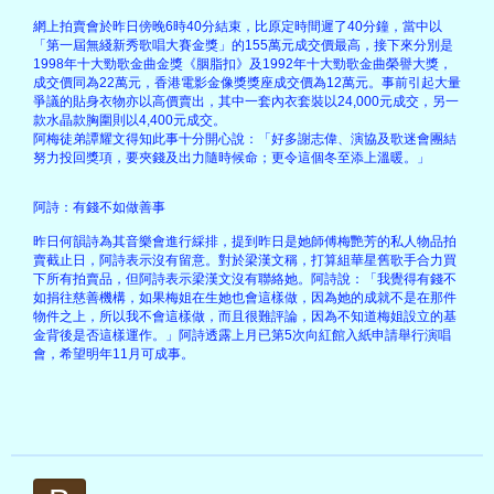
網上拍賣會於昨日傍晚6時40分結束，比原定時間遲了40分鐘，當中以
「第一屆無綫新秀歌唱大賽金獎」的155萬元成交價最高，接下來分別是
1998年十大勁歌金曲金獎《胭脂扣》及1992年十大勁歌金曲榮譽大獎，
成交價同為22萬元，香港電影金像獎獎座成交價為12萬元。事前引起大量
爭議的貼身衣物亦以高價賣出，其中一套內衣套裝以24,000元成交，另一
款水晶款胸圍則以4,400元成交。
阿梅徒弟譚耀文得知此事十分開心說：「好多謝志偉、演協及歌迷會團結
努力投回獎項，要夾錢及出力隨時候命；更令這個冬至添上溫暖。」
阿詩：有錢不如做善事
昨日何韻詩為其音樂會進行綵排，提到昨日是她師傅梅艷芳的私人物品拍
賣截止日，阿詩表示沒有留意。對於梁漢文稱，打算組華星舊歌手合力買
下所有拍賣品，但阿詩表示梁漢文沒有聯絡她。阿詩說：「我覺得有錢不
如捐往慈善機構，如果梅姐在生她也會這樣做，因為她的成就不是在那件
物件之上，所以我不會這樣做，而且很難評論，因為不知道梅姐設立的基
金背後是否這樣運作。」阿詩透露上月已第5次向紅館入紙申請舉行演唱
會，希望明年11月可成事。