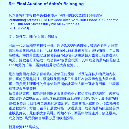
Re: Final Auction of Anita's Belonging
歌迷會獲打本投得全數42個獎座 演協用逾200萬保護阿梅遺物
Performing Artistes Guild Provided over $2 million Financial Support to
Fan Club and Successfully bid All 42 trophies.
[2015-12-23]
文：鍾舜英、陳心怡 圖：鄧國良
已故一代天后梅艷芳最後一批、超過3,000件的遺物，被遺產管理人滙豐
信託基金會於網上舉行「Last but not Least最後芳華」進行拍賣，昨日傍
晚結束。梅艷芳國際歌迷會會長蘇小姐指今次由演藝人協會出資超過200
萬元、於歌迷分工協助下成功將42個獎座投回，其中成交價最高的是價值
155萬元的「第一屆無綫新秀歌唱大賽金獎」。
是次拍賣因為涉及多個極具紀念價值的獎項，以及貼身私人物品如內衣
褲，事前已引起關注，演協以及阿梅多位生前好友曾表示會盡力阻止此
事，但負責主理事件的曾志偉前日指信託基金方面一直未有回覆，並表示
有可能會放棄競投。
拍賣會結束後，梅艷芳國際歌迷會會長蘇小姐接受本報電話訪問，透露演
協出資超過200萬元，由歌迷會成員協助上網主力競投獎座，最後成功投
得42個獎座，日後將全數屬於演協所有。歌迷會表示很開心，今次能將獎
座全數投得，方便日後舉行展覽時能一次過展出，成交價最高的主要是獎
座以及舞衣，最低的大多為鞋、帽類衣飾，而當中除獎座外，價值最高、
成交價達8萬元的舞台服裝亦是由歌迷投得。
新秀金獎155萬成交