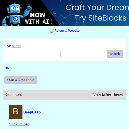
Menu
search
Start a New Topic
Comment
View Entire Thread
B
BeepBeep
50.67.25.248